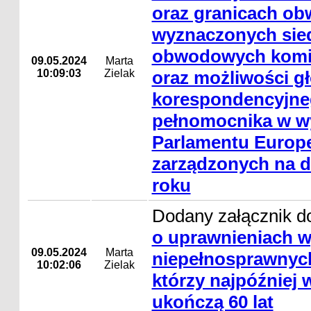
oraz granicach o
wyznaczonych sie
obwodowych komis
09.05.2024
Marta
10:09:03
Zielak
oraz możliwości g
korespondencyjneg
pełnomocnika w w
Parlamentu Europe
zarządzonych na d
roku
Dodany załącznik d
o uprawnieniach 
09.05.2024
Marta
niepełnosprawnyc
10:02:06
Zielak
którzy najpóźniej 
ukończą 60 lat