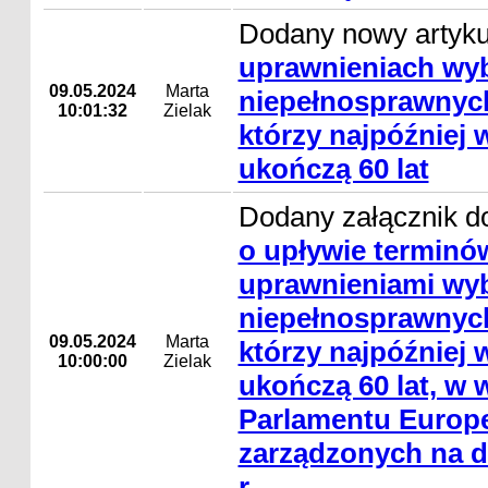
Dodany nowy artyk
uprawnieniach wy
09.05.2024
Marta
niepełnosprawnyc
10:01:32
Zielak
którzy najpóźniej 
ukończą 60 lat
Dodany załącznik d
o upływie terminó
uprawnieniami wy
niepełnosprawnyc
09.05.2024
Marta
którzy najpóźniej 
10:00:00
Zielak
ukończą 60 lat, w
Parlamentu Europe
zarządzonych na d
r.