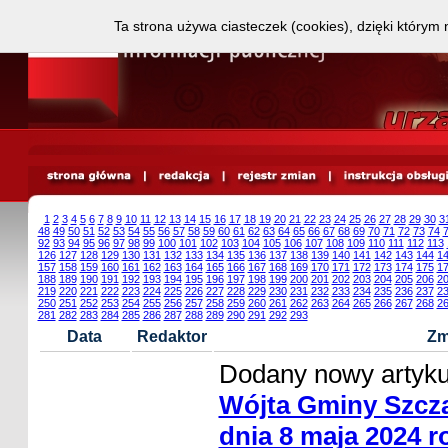
Ta strona używa ciasteczek (cookies), dzięki którym 
1
2
3
4
5
6
7
8
9
10
11
12
13
14
15
16
17
18
19
20
21
22
23
24
25
26
27
28
29
30
3
48
49
50
51
52
53
54
55
56
57
58
59
60
61
62
63
64
65
66
67
68
69
70
71
72
73
74
92
93
94
95
96
97
98
99
100
101
102
103
104
105
106
107
108
109
110
111
112
113
126
127
128
129
130
131
132
133
134
135
136
137
138
139
140
141
142
143
144
1
157
158
159
160
161
162
163
164
165
166
167
168
169
170
171
172
173
174
175
1
188
189
190
191
192
193
194
195
196
197
198
199
200
201
202
203
204
205
206
2
219
220
221
222
223
224
225
226
227
228
229
230
231
232
233
234
235
236
237
2
250
251
252
253
254
255
256
257
258
259
260
261
262
263
264
265
266
267
268
2
281
282
283
284
285
286
287
288
289
290
291
292
293
Data
Redaktor
Zm
Dodany nowy artyk
Wójta Gminy Szcza
dnia 8 maja 2024 