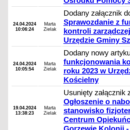
Ośrodku Pomocy S
Dodany załącznik do
Sprawozdanie z f
24.04.2024
Marta
10:06:24
Zielak
kontroli zarządcze
Urzędzie Gminy Sz
Dodany nowy artyk
funkcjonowania kon
24.04.2024
Marta
10:05:54
Zielak
roku 2023 w Urzęd
Kościelny
Usunięty załącznik z
Ogłoszenie o nabo
19.04.2024
Marta
stanowisko fizjot
13:38:23
Zielak
Centrum Opiekuńc
Gorzewie Kolonii -