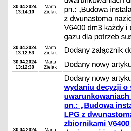
uwarunkowaniach dl
30.04.2024
Marta
pn.: „Budowa instal
13:14:10
Zielak
z dwunastoma nazi
V6400 dm3 każdy i d
gazu dla potrzeb su
30.04.2024
Marta
Dodany załącznik do
13:12:53
Zielak
30.04.2024
Marta
Dodany nowy artyku
13:12:30
Zielak
Dodany nowy artyk
wydaniu decyzji o
uwarunkowaniach d
pn.: „Budowa insta
LPG z dwunastom
zbiornikami V6400
30.04.2024
Marta