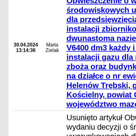
Obwieszczenie o w
środowiskowych 
dla przedsięwzięc
instalacji zbiorni
dwunastoma nazie
30.04.2024
Marta
V6400 dm3 każdy i
13:14:36
Zielak
instalacji gazu dla
zboża oraz budynk
na działce o nr ew
Helenów Trębski, 
Kościelny, powiat 
województwo mazo
Usunięto artykuł Ob
wydaniu decyzji o 