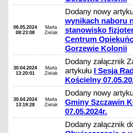
Dodany nowy artyk
wynikach naboru 
06.05.2024
Marta
stanowisko fizjot
08:23:08
Zielak
Centrum Opiekuńc
Gorzewie Kolonii
Dodany załącznik Z
30.04.2024
Marta
artykułu
I Sesja R
13:20:01
Zielak
Kościelny 07.05.20
Dodany nowy artyk
30.04.2024
Marta
Gminy Szczawin K
13:19:28
Zielak
07.05.2024r.
Dodany załącznik do