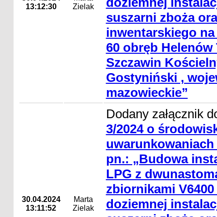
doziemnej instalac
13:12:30
Zielak
suszarni zboża or
inwentarskiego na 
60 obręb Helenów 
Szczawin Kościeln
Gostyniński , woj
mazowieckie”
Dodany załącznik d
3/2024 o środowi
uwarunkowaniach d
pn.: „Budowa insta
LPG z dwunastom
zbiornikami V6400
30.04.2024
Marta
doziemnej instalac
13:11:52
Zielak