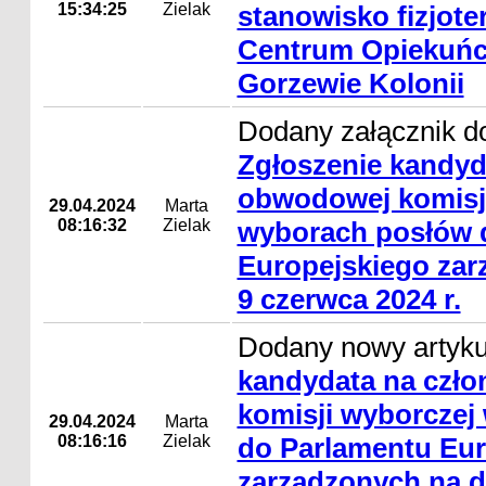
15:34:25
Zielak
stanowisko fizjot
Centrum Opiekuńc
Gorzewie Kolonii
Dodany załącznik do
Zgłoszenie kandyd
obwodowej komisj
29.04.2024
Marta
08:16:32
Zielak
wyborach posłów 
Europejskiego zar
9 czerwca 2024 r.
Dodany nowy artyk
kandydata na czł
komisji wyborczej
29.04.2024
Marta
08:16:16
Zielak
do Parlamentu Eur
zarządzonych na d