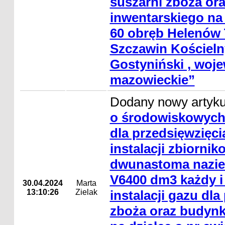
suszarni zboża or
inwentarskiego na 
60 obręb Helenów 
Szczawin Kościeln
Gostyniński , woj
mazowieckie”
Dodany nowy artyk
o środowiskowyc
dla przedsięwzięc
instalacji zbiorni
dwunastoma nazie
V6400 dm3 każdy i
30.04.2024
Marta
13:10:26
Zielak
instalacji gazu dla
zboża oraz budynk