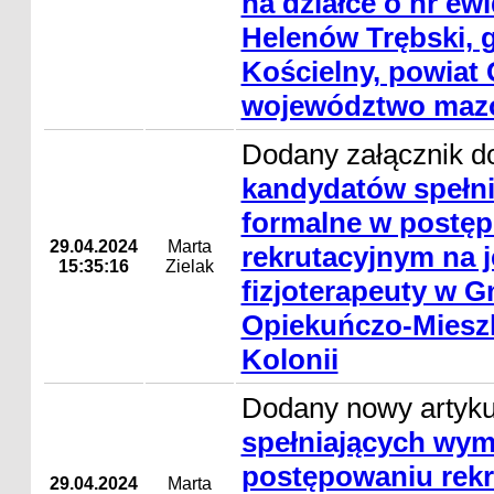
na działce o nr ew
Helenów Trębski, 
Kościelny, powiat 
województwo mazo
Dodany załącznik d
kandydatów spełn
formalne w postę
29.04.2024
Marta
rekrutacyjnym na 
15:35:16
Zielak
fizjoterapeuty w
Opiekuńczo-Miesz
Kolonii
Dodany nowy artyk
spełniających wym
postępowaniu rekr
29.04.2024
Marta