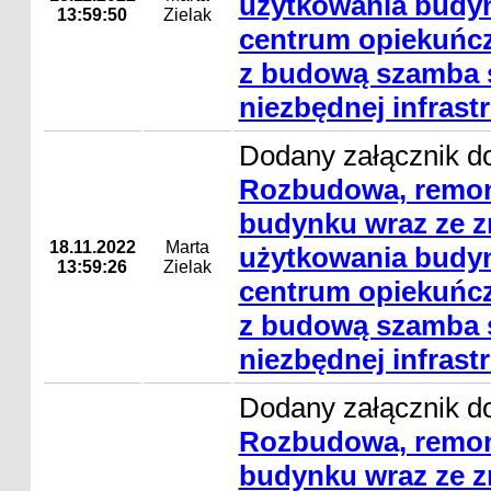
użytkowania budyn
13:59:50
Zielak
centrum opiekuńcz
z budową szamba s
niezbędnej infrast
Dodany załącznik do
Rozbudowa, remon
budynku wraz ze 
18.11.2022
Marta
użytkowania budyn
13:59:26
Zielak
centrum opiekuńcz
z budową szamba s
niezbędnej infrast
Dodany załącznik do
Rozbudowa, remon
budynku wraz ze 