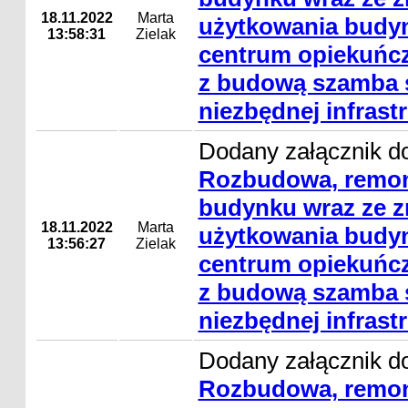
18.11.2022
Marta
użytkowania budyn
13:58:31
Zielak
centrum opiekuńcz
z budową szamba s
niezbędnej infrast
Dodany załącznik do
Rozbudowa, remon
budynku wraz ze 
18.11.2022
Marta
użytkowania budyn
13:56:27
Zielak
centrum opiekuńcz
z budową szamba s
niezbędnej infrast
Dodany załącznik do
Rozbudowa, remon