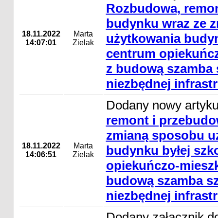
Rozbudowa, remon
budynku wraz ze 
18.11.2022
Marta
użytkowania budyn
14:07:01
Zielak
centrum opiekuńcz
z budową szamba s
niezbędnej infrast
Dodany nowy artyk
remont i przebudo
zmianą sposobu u
18.11.2022
Marta
budynku byłej szk
14:06:51
Zielak
opiekuńczo-mieszk
budową szamba sz
niezbędnej infrast
Dodany załącznik do