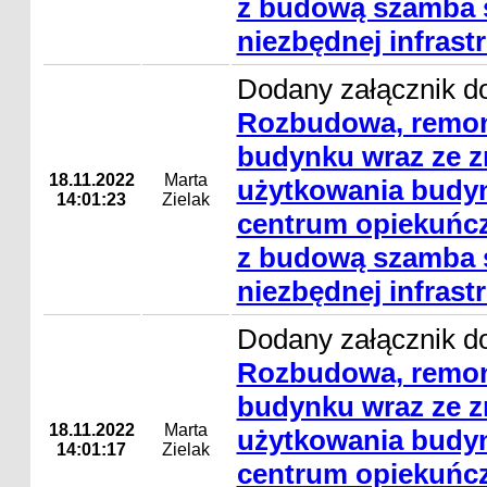
z budową szamba s
niezbędnej infrast
Dodany załącznik do
Rozbudowa, remon
budynku wraz ze 
18.11.2022
Marta
użytkowania budyn
14:01:23
Zielak
centrum opiekuńcz
z budową szamba s
niezbędnej infrast
Dodany załącznik do
Rozbudowa, remon
budynku wraz ze 
18.11.2022
Marta
użytkowania budyn
14:01:17
Zielak
centrum opiekuńcz