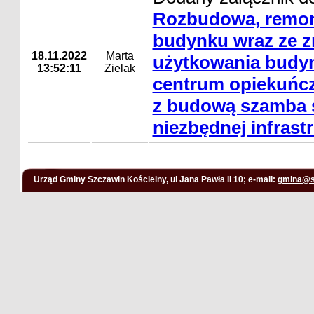
Rozbudowa, remon
budynku wraz ze 
18.11.2022
Marta
użytkowania budyn
13:52:11
Zielak
centrum opiekuńcz
z budową szamba s
niezbędnej infrast
Urząd Gminy Szczawin Kościelny, ul Jana Pawła II 10; e-mail:
gmina@s