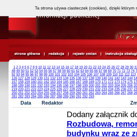
Ta strona używa ciasteczek (cookies), dzięki którym 
1
2
3
4
5
6
7
8
9
10
11
12
13
14
15
16
17
18
19
20
21
22
23
24
25
26
27
28
29
30
3
48
49
50
51
52
53
54
55
56
57
58
59
60
61
62
63
64
65
66
67
68
69
70
71
72
73
74
92
93
94
95
96
97
98
99
100
101
102
103
104
105
106
107
108
109
110
111
112
113
126
127
128
129
130
131
132
133
134
135
136
137
138
139
140
141
142
143
144
1
157
158
159
160
161
162
163
164
165
166
167
168
169
170
171
172
173
174
175
1
188
189
190
191
192
193
194
195
196
197
198
199
200
201
202
203
204
205
206
2
219
220
221
222
223
224
225
226
227
228
229
230
231
232
233
234
235
236
237
2
250
251
252
253
254
255
256
257
258
259
260
261
262
263
264
265
266
267
268
2
281
282
283
284
285
286
287
288
289
290
291
292
293
Data
Redaktor
Zm
Dodany załącznik do
Rozbudowa, remon
budynku wraz ze 