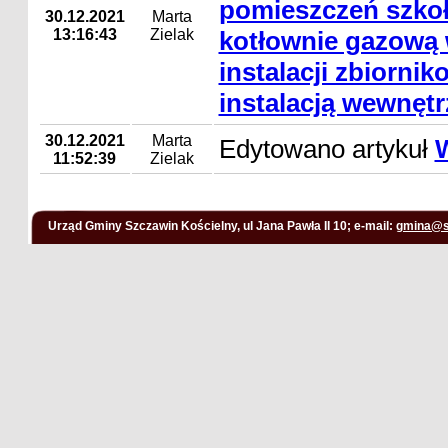
pomieszczeń szko
30.12.2021
Marta
13:16:43
Zielak
kotłownie gazową
instalacji zbiornik
instalacją wewnętr
30.12.2021
Marta
Edytowano artykuł
11:52:39
Zielak
Urząd Gminy Szczawin Kościelny, ul Jana Pawła II 10; e-mail:
gmina@s