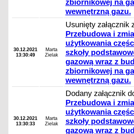
zbiornikowej na gaz
wewnętrzną gazu.
Usunięty załącznik z
Przebudowa i zmi
użytkowania częśc
30.12.2021
Marta
szkoły podstawowe
13:30:49
Zielak
gazową wraz z bud
zbiornikowej na gaz
wewnętrzną gazu.
Dodany załącznik do
Przebudowa i zmi
użytkowania częśc
30.12.2021
Marta
szkoły podstawowe
13:30:33
Zielak
gazową wraz z bud