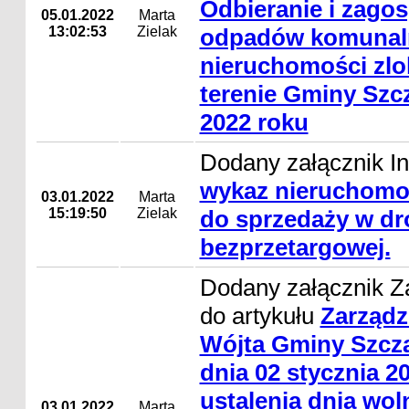
Odbieranie i zago
05.01.2022
Marta
13:02:53
Zielak
odpadów komunal
nieruchomości zlo
terenie Gminy Szc
2022 roku
Dodany załącznik In
wykaz nieruchomo
03.01.2022
Marta
15:19:50
Zielak
do sprzedaży w dr
bezprzetargowej.
Dodany załącznik Z
do artykułu
Zarządz
Wójta Gminy Szcza
dnia 02 stycznia 2
ustalenia dnia wo
03.01.2022
Marta