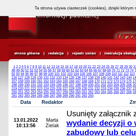
Ta strona używa ciasteczek (cookies), dzięki którym 
1
2
3
4
5
6
7
8
9
10
11
12
13
14
15
16
17
18
19
20
21
22
23
24
25
26
27
28
29
30
3
48
49
50
51
52
53
54
55
56
57
58
59
60
61
62
63
64
65
66
67
68
69
70
71
72
73
74
92
93
94
95
96
97
98
99
100
101
102
103
104
105
106
107
108
109
110
111
112
113
126
127
128
129
130
131
132
133
134
135
136
137
138
139
140
141
142
143
144
1
157
158
159
160
161
162
163
164
165
166
167
168
169
170
171
172
173
174
175
1
188
189
190
191
192
193
194
195
196
197
198
199
200
201
202
203
204
205
206
2
219
220
221
222
223
224
225
226
227
228
229
230
231
232
233
234
235
236
237
2
250
251
252
253
254
255
256
257
258
259
260
261
262
263
264
265
266
267
268
2
281
282
283
284
285
286
287
288
289
290
291
292
293
Data
Redaktor
Zm
Usunięty załącznik 
13.01.2022
Marta
wydanie decyzji o
10:13:56
Zielak
zabudowy lub celu