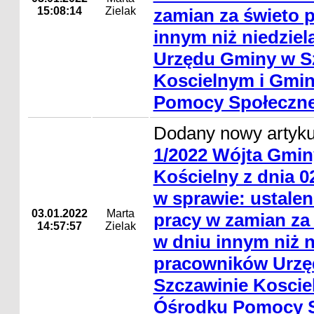
15:08:14
Zielak
zamian za świeto 
innym niż niedzie
Urzędu Gminy w S
Koscielnym i Gmi
Pomocy Społeczne
Dodany nowy artyk
1/2022 Wójta Gmin
Kościelny z dnia 0
w sprawie: ustale
03.01.2022
Marta
pracy w zamian za
14:57:57
Zielak
w dniu innym niż n
pracowników Urzę
Szczawinie Kosci
Óśrodku Pomocy S