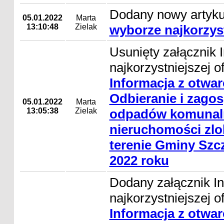
Dodany nowy artyk
05.01.2022
Marta
13:10:48
Zielak
wyborze najkorzyst
Usunięty załącznik 
najkorzystniejszej of
Informacja z otwar
Odbieranie i zago
05.01.2022
Marta
13:05:38
Zielak
odpadów komunal
nieruchomości zlo
terenie Gminy Szc
2022 roku
Dodany załącznik I
najkorzystniejszej o
Informacja z otwar