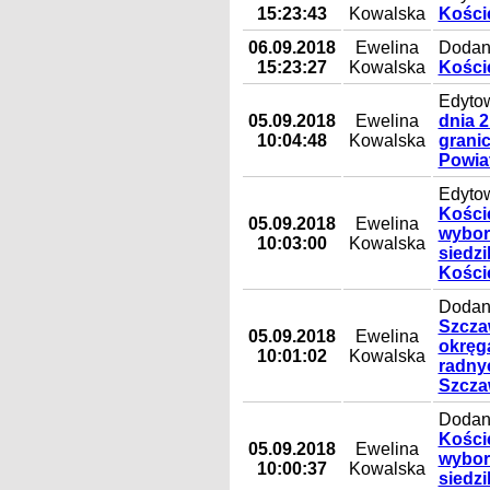
15:23:43
Kowalska
Koście
06.09.2018
Ewelina
Dodan
15:23:27
Kowalska
Koście
Edyto
05.09.2018
Ewelina
dnia 2
10:04:48
Kowalska
granic
Powia
Edyto
Koście
05.09.2018
Ewelina
wyborc
10:03:00
Kowalska
siedz
Kości
Dodany
Szczaw
05.09.2018
Ewelina
okręga
10:01:02
Kowalska
radny
Szcza
Dodan
Koście
05.09.2018
Ewelina
wyborc
10:00:37
Kowalska
siedz