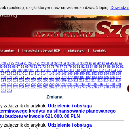
zek (cookies), dzięki którym nasz serwis może działać lepiej.
Dowiedz s
9
20
21
22
23
24
25
26
27
28
29
30
31
32
33
34
35
36
37
38
39
40
41
42
43
44
45
46
47
63
64
65
66
67
68
69
70
71
72
73
74
75
76
77
78
79
80
81
82
83
84
85
86
87
88
89
90
91
105
106
107
108
109
110
111
112
113
114
115
116
117
118
119
120
121
122
123
124
125
137
138
139
140
141
142
143
144
145
146
147
148
149
150
151
152
153
154
155
156
168
169
170
171
172
173
174
175
176
177
178
179
180
181
182
183
184
185
186
187
199
200
201
202
203
204
205
206
207
208
209
210
211
212
213
214
215
216
217
218
230
231
232
233
234
235
236
237
238
239
240
241
242
243
244
245
246
247
248
249
261
262
263
264
265
266
267
268
269
270
271
272
273
274
275
276
277
278
279
280
292
293
Zmiana
 załącznik do artykułu
Udzielenie i obsługa
terminowego kredytu na sfinansowanie planowanego
ytu budżetu w kwocie 621 000, 00 PLN
 załącznik do artykułu
Udzielenie i obsługa