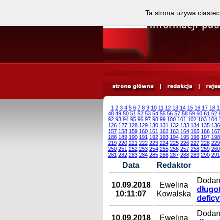
Ta strona używa ciastec
1
2
3
4
5
6
7
8
9
10
11
12
13
14
15
16
17
18
1
48
49
50
51
52
53
54
55
56
57
58
59
60
61
62
92
93
94
95
96
97
98
99
100
101
102
103
104
126
127
128
129
130
131
132
133
134
135
136
157
158
159
160
161
162
163
164
165
166
167
188
189
190
191
192
193
194
195
196
197
198
219
220
221
222
223
224
225
226
227
228
229
250
251
252
253
254
255
256
257
258
259
260
281
282
283
284
285
286
287
288
289
290
291
Data
Redaktor
Dodany
10.09.2018
Ewelina
długo
10:11:07
Kowalska
defic
Dodany
10.09.2018
Ewelina