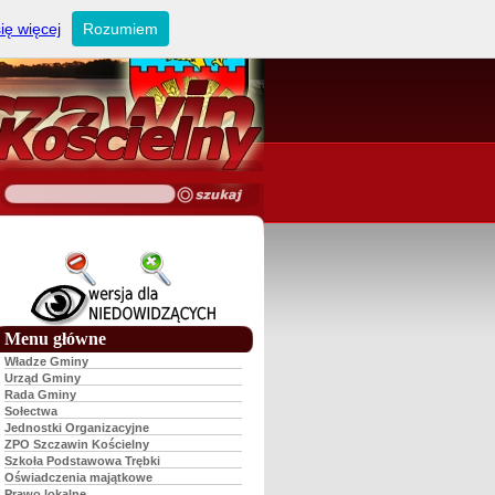
ię więcej
Rozumiem
Menu główne
Władze Gminy
Urząd Gminy
Rada Gminy
Sołectwa
Jednostki Organizacyjne
ZPO Szczawin Kościelny
Szkoła Podstawowa Trębki
Oświadczenia majątkowe
Prawo lokalne