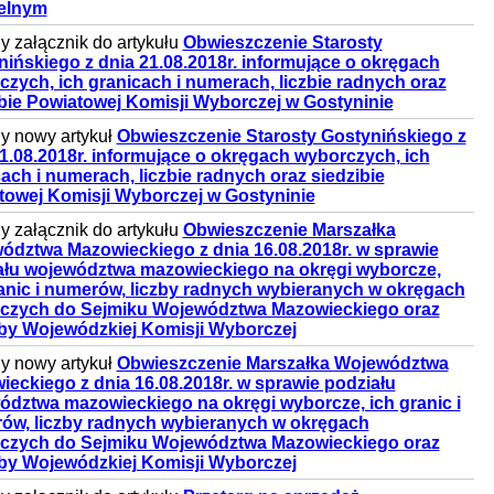
elnym
 załącznik do artykułu
Obwieszczenie Starosty
ińskiego z dnia 21.08.2018r. informujące o okręgach
zych, ich granicach i numerach, liczbie radnych oraz
ibie Powiatowej Komisji Wyborczej w Gostyninie
y nowy artykuł
Obwieszczenie Starosty Gostynińskiego z
1.08.2018r. informujące o okręgach wyborczych, ich
ach i numerach, liczbie radnych oraz siedzibie
towej Komisji Wyborczej w Gostyninie
 załącznik do artykułu
Obwieszczenie Marszałka
ództwa Mazowieckiego z dnia 16.08.2018r. w sprawie
ału województwa mazowieckiego na okręgi wyborcze,
ranic i numerów, liczby radnych wybieranych w okręgach
czych do Sejmiku Województwa Mazowieckiego oraz
iby Wojewódzkiej Komisji Wyborczej
y nowy artykuł
Obwieszczenie Marszałka Województwa
eckiego z dnia 16.08.2018r. w sprawie podziału
ództwa mazowieckiego na okręgi wyborcze, ich granic i
ów, liczby radnych wybieranych w okręgach
czych do Sejmiku Województwa Mazowieckiego oraz
iby Wojewódzkiej Komisji Wyborczej