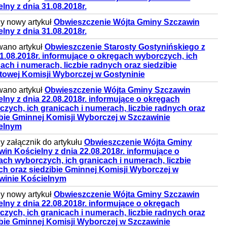
lny z dnia 31.08.2018r.
y nowy artykuł
Obwieszczenie Wójta Gminy Szczawin
lny z dnia 31.08.2018r.
wano artykuł
Obwieszczenie Starosty Gostynińskiego z
1.08.2018r. informujące o okręgach wyborczych, ich
ach i numerach, liczbie radnych oraz siedzibie
towej Komisji Wyborczej w Gostyninie
wano artykuł
Obwieszczenie Wójta Gminy Szczawin
lny z dnia 22.08.2018r. informujące o okręgach
zych, ich granicach i numerach, liczbie radnych oraz
ibie Gminnej Komisji Wyborczej w Szczawinie
elnym
 załącznik do artykułu
Obwieszczenie Wójta Gminy
in Kościelny z dnia 22.08.2018r. informujące o
ch wyborczych, ich granicach i numerach, liczbie
ch oraz siedzibie Gminnej Komisji Wyborczej w
winie Kościelnym
y nowy artykuł
Obwieszczenie Wójta Gminy Szczawin
lny z dnia 22.08.2018r. informujące o okręgach
zych, ich granicach i numerach, liczbie radnych oraz
ibie Gminnej Komisji Wyborczej w Szczawinie