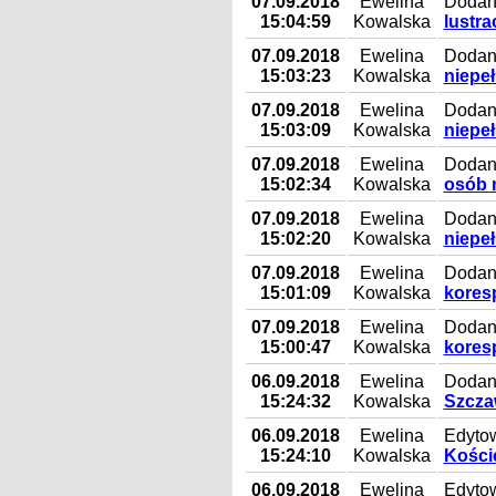
07.09.2018
Ewelina
Dodan
15:04:59
Kowalska
lustr
07.09.2018
Ewelina
Dodany
15:03:23
Kowalska
niepe
07.09.2018
Ewelina
Dodan
15:03:09
Kowalska
niepe
07.09.2018
Ewelina
Dodany
15:02:34
Kowalska
osób 
07.09.2018
Ewelina
Dodan
15:02:20
Kowalska
niepe
07.09.2018
Ewelina
Dodany
15:01:09
Kowalska
kores
07.09.2018
Ewelina
Dodan
15:00:47
Kowalska
kores
06.09.2018
Ewelina
Dodany
15:24:32
Kowalska
Szczaw
06.09.2018
Ewelina
Edyto
15:24:10
Kowalska
Koście
06.09.2018
Ewelina
Edyto