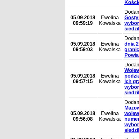
Kości
Dodany
05.09.2018
Ewelina
Gostyn
09:59:19
Kowalska
wyborc
siedz
Dodan
05.09.2018
Ewelina
dnia 2
09:59:03
Kowalska
granic
Powia
Dodany
Wojew
05.09.2018
Ewelina
podzi
09:57:15
Kowalska
ich g
wybor
siedz
Dodan
Mazowi
05.09.2018
Ewelina
wojew
09:56:08
Kowalska
numer
wybor
siedz