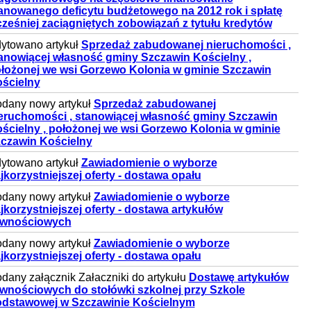
anowanego deficytu budżetowego na 2012 rok i spłatę
ześniej zaciągniętych zobowiązań z tytułu kredytów
ytowano artykuł
Sprzedaż zabudowanej nieruchomości ,
anowiącej własność gminy Szczawin Kościelny ,
łożonej we wsi Gorzewo Kolonia w gminie Szczawin
ścielny
dany nowy artykuł
Sprzedaż zabudowanej
eruchomości , stanowiącej własność gminy Szczawin
ścielny , położonej we wsi Gorzewo Kolonia w gminie
czawin Kościelny
ytowano artykuł
Zawiadomienie o wyborze
jkorzystniejszej oferty - dostawa opału
dany nowy artykuł
Zawiadomienie o wyborze
jkorzystniejszej oferty - dostawa artykułów
ywnościowych
dany nowy artykuł
Zawiadomienie o wyborze
jkorzystniejszej oferty - dostawa opału
dany załącznik Załaczniki do artykułu
Dostawę artykułów
wnościowych do stołówki szkolnej przy Szkole
dstawowej w Szczawinie Kościelnym