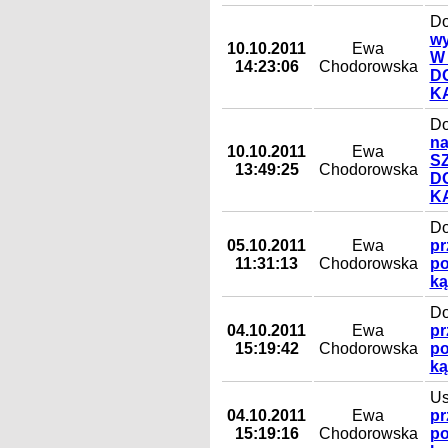
Do
wy
10.10.2011
Ewa
W
14:23:06
Chodorowska
D
K
Do
na
10.10.2011
Ewa
S
13:49:25
Chodorowska
D
K
Do
05.10.2011
Ewa
pr
11:31:13
Chodorowska
po
ką
Do
04.10.2011
Ewa
pr
15:19:42
Chodorowska
po
ką
Us
04.10.2011
Ewa
pr
15:19:16
Chodorowska
po