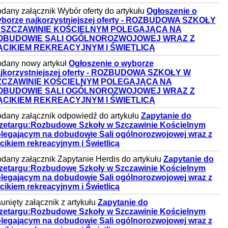
dany załącznik Wybór oferty do artykułu
Ogłoszenie o
borze najkorzystniejszej oferty - ROZBUDOWA SZKOŁY
 SZCZAWINIE KOŚCIELNYM POLEGAJĄCA NA
OBUDOWIE SALI OGÓLNOROZWOJOWEJ WRAZ Z
ĄCIKIEM REKREACYJNYM I ŚWIETLICĄ
dany nowy artykuł
Ogłoszenie o wyborze
jkorzystniejszej oferty - ROZBUDOWA SZKOŁY W
ZCZAWINIE KOŚCIELNYM POLEGAJĄCA NA
OBUDOWIE SALI OGÓLNOROZWOJOWEJ WRAZ Z
ĄCIKIEM REKREACYJNYM I ŚWIETLICĄ
dany załącznik odpowiedź do artykułu
Zapytanie do
zetargu:Rozbudowę Szkoły w Szczawinie Kościelnym
legającym na dobudowie Sali ogólnorozwojowej wraz z
cikiem rekreacyjnym i Świetlicą
dany załącznik Zapytanie Herdis do artykułu
Zapytanie do
zetargu:Rozbudowę Szkoły w Szczawinie Kościelnym
legającym na dobudowie Sali ogólnorozwojowej wraz z
cikiem rekreacyjnym i Świetlicą
unięty załącznik z artykułu
Zapytanie do
zetargu:Rozbudowę Szkoły w Szczawinie Kościelnym
legającym na dobudowie Sali ogólnorozwojowej wraz z