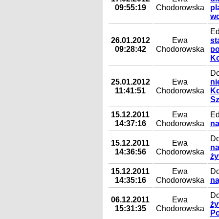
09:55:19
Chodorowska
pl
wc
Ed
26.01.2012
Ewa
st
09:28:42
Chodorowska
po
Ko
Do
25.01.2012
Ewa
ni
11:41:51
Chodorowska
Ko
Sz
15.12.2011
Ewa
Ed
14:37:16
Chodorowska
na
Do
15.12.2011
Ewa
na
14:36:56
Chodorowska
ż
15.12.2011
Ewa
Do
14:35:16
Chodorowska
na
Do
06.12.2011
Ewa
ży
15:31:35
Chodorowska
Po