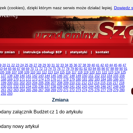
zek (cookies), dzięki którym nasz serwis może działać lepiej.
Dowiedz s
9
20
21
22
23
24
25
26
27
28
29
30
31
32
33
34
35
36
37
38
39
40
41
42
43
44
45
46
47
63
64
65
66
67
68
69
70
71
72
73
74
75
76
77
78
79
80
81
82
83
84
85
86
87
88
89
90
91
105
106
107
108
109
110
111
112
113
114
115
116
117
118
119
120
121
122
123
124
125
137
138
139
140
141
142
143
144
145
146
147
148
149
150
151
152
153
154
155
156
168
169
170
171
172
173
174
175
176
177
178
179
180
181
182
183
184
185
186
187
199
200
201
202
203
204
205
206
207
208
209
210
211
212
213
214
215
216
217
218
230
231
232
233
234
235
236
237
238
239
240
241
242
243
244
245
246
247
248
249
261
262
263
264
265
266
267
268
269
270
271
272
273
274
275
276
277
278
279
280
292
293
Zmiana
dany załącznik Budżet cz 1 do artykułu
dany nowy artykuł