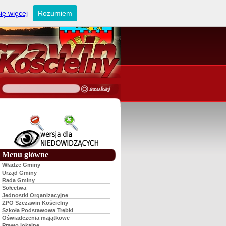
ię więcej
Rozumiem
Menu główne
Władze Gminy
Urząd Gminy
Rada Gminy
Sołectwa
Jednostki Organizacyjne
ZPO Szczawin Kościelny
Szkoła Podstawowa Trębki
Oświadczenia majątkowe
Prawo lokalne