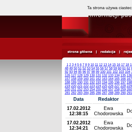
Ta strona używa ciastec
1
2
3
4
5
6
7
8
9
10
11
12
13
14
15
16
17
18
1
48
49
50
51
52
53
54
55
56
57
58
59
60
61
62
92
93
94
95
96
97
98
99
100
101
102
103
104
126
127
128
129
130
131
132
133
134
135
136
157
158
159
160
161
162
163
164
165
166
167
188
189
190
191
192
193
194
195
196
197
198
219
220
221
222
223
224
225
226
227
228
229
250
251
252
253
254
255
256
257
258
259
260
281
282
283
284
285
286
287
288
289
290
291
Data
Redaktor
17.02.2012
Ewa
Do
12:38:15
Chodorowska
17.02.2012
Ewa
Do
12:34:21
Chodorowska