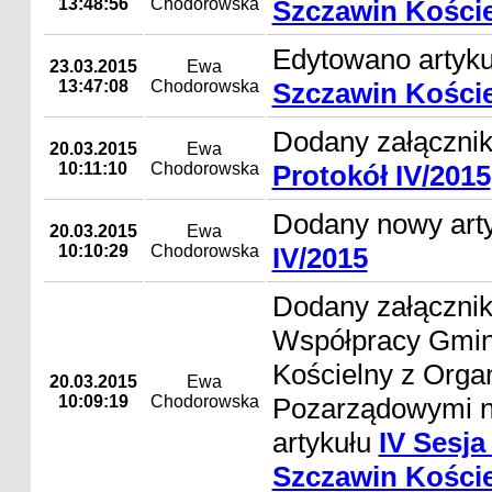
13:48:56
Chodorowska
Szczawin Kości
Edytowano artyk
23.03.2015
Ewa
13:47:08
Chodorowska
Szczawin Kości
Dodany załącznik
20.03.2015
Ewa
10:11:10
Chodorowska
Protokół IV/2015
Dodany nowy art
20.03.2015
Ewa
10:10:29
Chodorowska
IV/2015
Dodany załączni
Współpracy Gmin
Kościelny z Orga
20.03.2015
Ewa
10:09:19
Chodorowska
Pozarządowymi n
artykułu
IV Sesj
Szczawin Koście