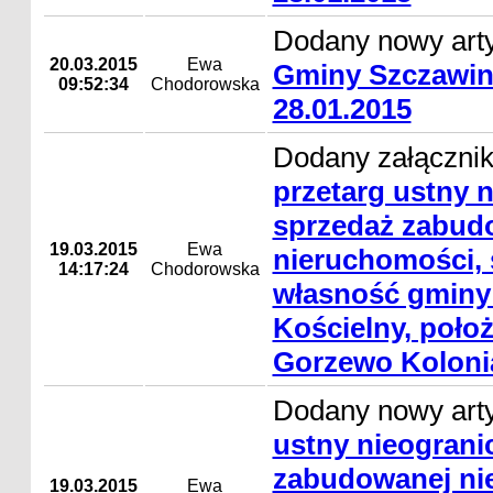
Dodany nowy art
20.03.2015
Ewa
Gminy Szczawin
09:52:34
Chodorowska
28.01.2015
Dodany załącznik
przetarg ustny 
sprzedaż zabud
19.03.2015
Ewa
nieruchomości, 
14:17:24
Chodorowska
własność gminy
Kościelny, poło
Gorzewo Koloni
Dodany nowy art
ustny nieograni
zabudowanej ni
19.03.2015
Ewa