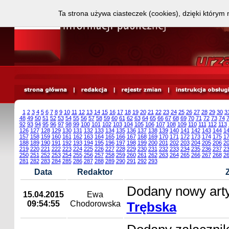
Ta strona używa ciasteczek (cookies), dzięki którym 
1
2
3
4
5
6
7
8
9
10
11
12
13
14
15
16
17
18
19
20
21
22
23
24
25
26
27
28
29
30
3
48
49
50
51
52
53
54
55
56
57
58
59
60
61
62
63
64
65
66
67
68
69
70
71
72
73
74
92
93
94
95
96
97
98
99
100
101
102
103
104
105
106
107
108
109
110
111
112
113
126
127
128
129
130
131
132
133
134
135
136
137
138
139
140
141
142
143
144
1
157
158
159
160
161
162
163
164
165
166
167
168
169
170
171
172
173
174
175
1
188
189
190
191
192
193
194
195
196
197
198
199
200
201
202
203
204
205
206
2
219
220
221
222
223
224
225
226
227
228
229
230
231
232
233
234
235
236
237
2
250
251
252
253
254
255
256
257
258
259
260
261
262
263
264
265
266
267
268
2
281
282
283
284
285
286
287
288
289
290
291
292
293
Data
Redaktor
Dodany nowy art
15.04.2015
Ewa
09:54:55
Chodorowska
Trębska