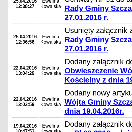
25.04.2016
Ewelina
12:38:27
Kowalska
Rady Gminy Szcza
27.01.2016 r.
Usunięty załącznik 
25.04.2016
Ewelina
Rady Gminy Szcza
12:36:56
Kowalska
27.01.2016 r.
Dodany załącznik do
22.04.2016
Ewelina
Obwieszczenie Wó
13:04:29
Kowalska
Kościelny z dnia 19
Dodany nowy artyk
22.04.2016
Ewelina
Wójta Gminy Szcza
13:03:59
Kowalska
dnia 19.04.2016r.
Dodany załącznik d
19.04.2016
Ewelina
10:47:53
Kowalska