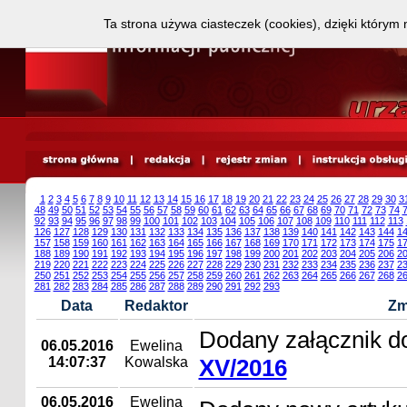
Ta strona używa ciasteczek (cookies), dzięki którym 
1
2
3
4
5
6
7
8
9
10
11
12
13
14
15
16
17
18
19
20
21
22
23
24
25
26
27
28
29
30
3
48
49
50
51
52
53
54
55
56
57
58
59
60
61
62
63
64
65
66
67
68
69
70
71
72
73
74
92
93
94
95
96
97
98
99
100
101
102
103
104
105
106
107
108
109
110
111
112
113
126
127
128
129
130
131
132
133
134
135
136
137
138
139
140
141
142
143
144
1
157
158
159
160
161
162
163
164
165
166
167
168
169
170
171
172
173
174
175
1
188
189
190
191
192
193
194
195
196
197
198
199
200
201
202
203
204
205
206
2
219
220
221
222
223
224
225
226
227
228
229
230
231
232
233
234
235
236
237
2
250
251
252
253
254
255
256
257
258
259
260
261
262
263
264
265
266
267
268
2
281
282
283
284
285
286
287
288
289
290
291
292
293
Data
Redaktor
Zm
Dodany załącznik d
06.05.2016
Ewelina
14:07:37
Kowalska
XV/2016
06.05.2016
Ewelina