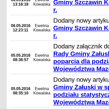
Gminy Szczawin Ko
13:16:18
Kowalska
r.
Dodany nowy artyk
06.05.2016
Ewelina
Gminy Szczawin Ko
12:23:11
Kowalska
r.
Dodany załącznik d
Rady Gminy Załusk
05.05.2016
Ewelina
08:36:57
Kowalska
poparcia dla podzi
Województwa Maz
Dodany nowy artyk
Gminy Załuski w s
05.05.2016
Ewelina
08:35:10
Kowalska
podziału statysty
Województwa Maz