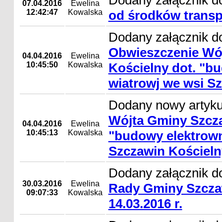
Dodany załącznik d
07.04.2016
Ewelina
12:42:47
Kowalska
od środków trans
Dodany załącznik do
Obwieszczenie Wó
04.04.2016
Ewelina
10:45:50
Kowalska
Kościelny dot. "b
wiatrowj we wsi S
Dodany nowy artyk
Wójta Gminy Szcza
04.04.2016
Ewelina
10:45:13
Kowalska
"budowy elektrown
Szczawin Kościeln
Dodany załącznik d
30.03.2016
Ewelina
Rady Gminy Szcza
09:07:33
Kowalska
14.03.2016 r.