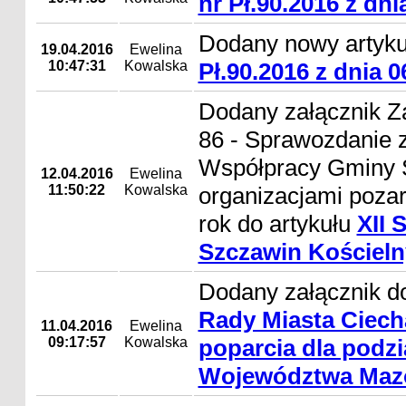
nr Pł.90.2016 z dni
Dodany nowy artyk
19.04.2016
Ewelina
10:47:31
Kowalska
Pł.90.2016 z dnia 0
Dodany załącznik Z
86 - Sprawozdanie z
Współpracy Gminy S
12.04.2016
Ewelina
11:50:22
Kowalska
organizacjami poza
rok do artykułu
XII 
Szczawin Kościelny
Dodany załącznik d
Rady Miasta Ciec
11.04.2016
Ewelina
09:17:57
Kowalska
poparcia dla podzi
Województwa Maz