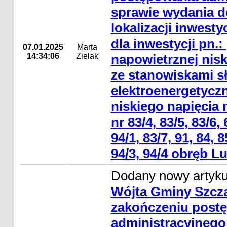
sprawie wydania de
lokalizacji inwesty
dla inwestycji pn.:
07.01.2025
Marta
14:34:06
Zielak
napowietrznej nisk
ze stanowiskami 
elektroenergetyczn
niskiego napięcia 
nr 83/4, 83/5, 83/6, 
94/1, 83/7, 91, 84, 8
94/3, 94/4 obręb Lu
Dodany nowy artyk
Wójta Gminy Szcza
zakończeniu post
administracyjnego