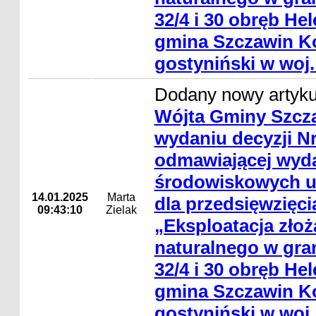
32/4 i 30 obręb He
gmina Szczawin Ko
gostyniński w woj
Dodany nowy artyk
Wójta Gminy Szcza
wydaniu decyzji Nr
odmawiającej wyda
środowiskowych 
14.01.2025
Marta
dla przedsięwzięci
09:43:10
Zielak
„Eksploatacja zło
naturalnego w gran
32/4 i 30 obręb He
gmina Szczawin Ko
gostyniński w woj