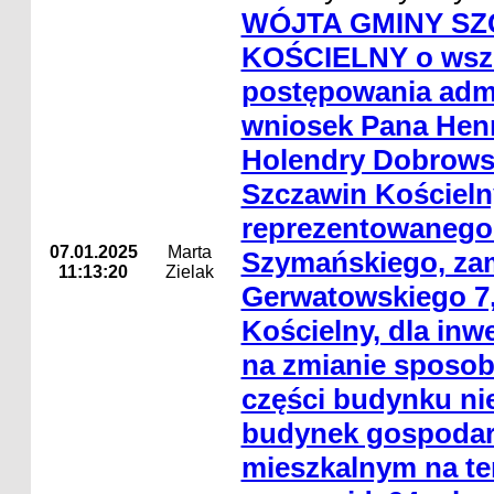
WÓJTA GMINY SZ
KOŚCIELNY o wsz
postępowania admi
wniosek Pana Hen
Holendry Dobrowsk
Szczawin Kościeln
reprezentowanego
07.01.2025
Marta
Szymańskiego, zam
11:13:20
Zielak
Gerwatowskiego 7,
Kościelny, dla inwe
na zmianie sposo
części budynku ni
budynek gospodar
mieszkalnym na ter