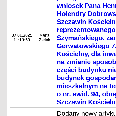
wniosek Pana Hen
Holendry Dobrowsk
Szczawin Kościeln
reprezentowanego
07.01.2025
Marta
Szymańskiego, zam
11:13:50
Zielak
Gerwatowskiego 7,
Kościelny, dla inwe
na zmianie sposo
części budynku ni
budynek gospodar
mieszkalnym na ter
o nr. ewid. 94, obr
Szczawin Kościeln
Dodany nowy artyk