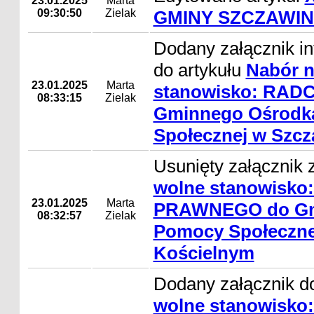
23.01.2025
Marta
09:30:50
Zielak
GMINY SZCZAWIN
Dodany załącznik i
do artykułu
Nabór n
23.01.2025
Marta
stanowisko: RA
08:33:15
Zielak
Gminnego Ośrodk
Społecznej w Szcz
Usunięty załącznik 
wolne stanowisk
23.01.2025
Marta
PRAWNEGO do Gm
08:32:57
Zielak
Pomocy Społeczne
Kościelnym
Dodany załącznik d
wolne stanowisk