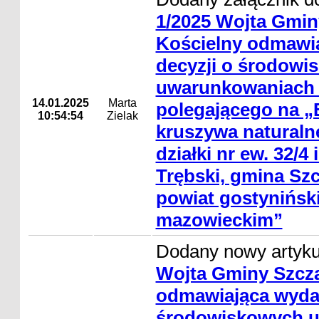
1/2025 Wojta Gmin
Kościelny odmawi
decyzji o środowi
uwarunkowaniach d
14.01.2025
Marta
polegającego na „
10:54:54
Zielak
kruszywa naturaln
działki nr ew. 32/4
Trębski, gmina Sz
powiat gostyniński
mazowieckim”
Dodany nowy artyk
Wojta Gminy Szcz
odmawiająca wydan
środowiskowych 