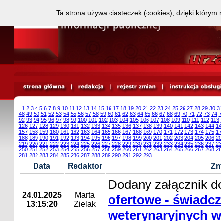
Ta strona używa ciasteczek (cookies), dzięki którym 
1
2
3
4
5
6
7
8
9
10
11
12
13
14
15
16
17
18
19
20
21
22
23
24
25
26
27
28
29
30
3
48
49
50
51
52
53
54
55
56
57
58
59
60
61
62
63
64
65
66
67
68
69
70
71
72
73
74
92
93
94
95
96
97
98
99
100
101
102
103
104
105
106
107
108
109
110
111
112
113
126
127
128
129
130
131
132
133
134
135
136
137
138
139
140
141
142
143
144
1
157
158
159
160
161
162
163
164
165
166
167
168
169
170
171
172
173
174
175
1
188
189
190
191
192
193
194
195
196
197
198
199
200
201
202
203
204
205
206
2
219
220
221
222
223
224
225
226
227
228
229
230
231
232
233
234
235
236
237
2
250
251
252
253
254
255
256
257
258
259
260
261
262
263
264
265
266
267
268
2
281
282
283
284
285
286
287
288
289
290
291
292
293
Data
Redaktor
Zm
Dodany załącznik d
24.01.2025
Marta
ofertowe - świadcz
13:15:20
Zielak
weterynaryjnych w