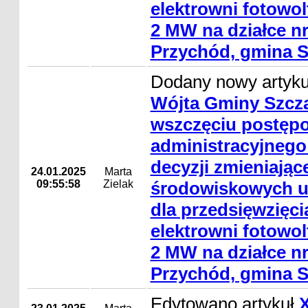
elektrowni fotowol
2 MW na działce nr
Przychód, gmina S
Dodany nowy artyk
Wójta Gminy Szcza
wszczęciu postęp
administracyjnego
decyzji zmieniając
24.01.2025
Marta
09:55:58
Zielak
środowiskowych 
dla przedsięwzięc
elektrowni fotowol
2 MW na działce nr
Przychód, gmina S
Edytowano artykuł