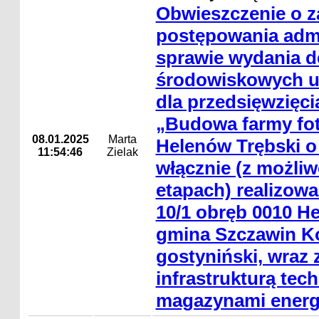
Obwieszczenie o 
postępowania adm
sprawie wydania de
środowiskowych 
dla przedsięwzięci
„Budowa farmy fot
08.01.2025
Marta
Helenów Trębski 
11:54:46
Zielak
włącznie (z możliwo
etapach) realizowan
10/1 obręb 0010 He
gmina Szczawin Ko
gostyniński, wraz 
infrastrukturą tec
magazynami energi