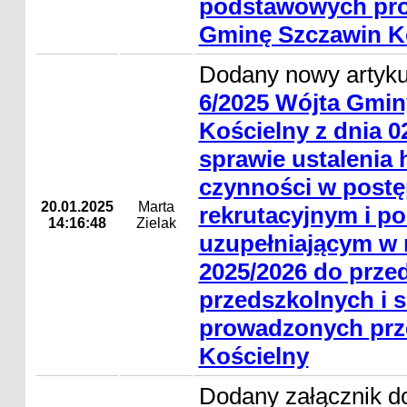
podstawowych pr
Gminę Szczawin K
Dodany nowy artyk
6/2025 Wójta Gmin
Kościelny z dnia 02
sprawie ustaleni
czynności w post
20.01.2025
Marta
rekrutacyjnym i p
14:16:48
Zielak
uzupełniającym w 
2025/2026 do prze
przedszkolnych i 
prowadzonych prz
Kościelny
Dodany załącznik do