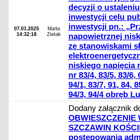
decyzji o ustaleniu 
inwestycji celu pu
inwestycji pn.: „P
07.01.2025
Marta
14:32:18
Zielak
napowietrznej nisk
ze stanowiskami 
elektroenergetyczn
niskiego napięcia 
nr 83/4, 83/5, 83/6, 
94/1, 83/7, 91, 84, 8
94/3, 94/4 obręb Lu
Dodany załącznik do
OBWIESZCZENIE 
SZCZAWIN KOŚCIE
postępowania admi