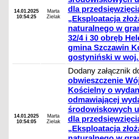
dla przedsięwzięci
14.01.2025
Marta
10:54:25
Zielak
„Eksploatacja zło
naturalnego w gran
32/4 i 30 obręb He
gmina Szczawin Ko
gostyniński w woj
Dodany załącznik do
obwieszczenie Wó
Kościelny o wydani
odmawiającej wyda
środowiskowych 
14.01.2025
Marta
dla przedsięwzięci
10:54:05
Zielak
„Eksploatacja zło
naturalnego w gran