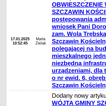
OBWIESZCZENIE 
SZCZAWIN KOŚCIE
postępowania admi
wniosek Pani Doro
zam. Wola Trębska
17.01.2025
Marta
Szczawin Kościelny
10:52:45
Zielak
polegającej na bu
mieszkalnego jedn
niezbędną infrastr
urządzeniami, dla t
o nr ewid. 6, obrę
Szczawin Kościeln
Dodany nowy artyk
WÓJTA GMINY SZ