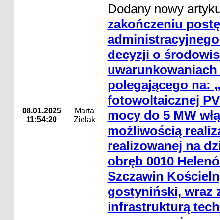
Dodany nowy artyk
zakończeniu post
administracyjnego
decyzji o środowi
uwarunkowaniach d
polegającego na:
fotowoltaicznej P
08.01.2025
Marta
mocy do 5 MW włąc
11:54:20
Zielak
możliwością realiz
realizowanej na dzi
obręb 0010 Helenó
Szczawin Kościeln
gostyniński, wraz 
infrastrukturą tec