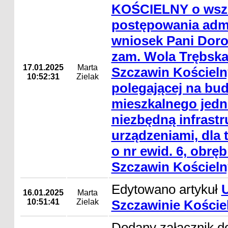
KOŚCIELNY o wsz
postępowania admi
wniosek Pani Doro
zam. Wola Trębska
17.01.2025
Marta
Szczawin Kościelny
10:52:31
Zielak
polegającej na bu
mieszkalnego jedn
niezbędną infrastr
urządzeniami, dla t
o nr ewid. 6, obrę
Szczawin Kościeln
Edytowano artykuł
16.01.2025
Marta
10:51:41
Zielak
Szczawinie Kości
Dodany załącznik d