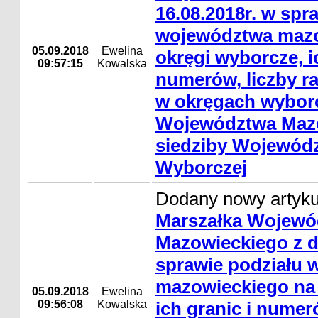
16.08.2018r. w spr
województwa mazo
05.09.2018
Ewelina
okręgi wyborcze, ic
09:57:15
Kowalska
numerów, liczby r
w okręgach wybor
Województwa Mazo
siedziby Wojewódz
Wyborczej
Dodany nowy artyk
Marszałka Wojewó
Mazowieckiego z dn
sprawie podziału
mazowieckiego na 
05.09.2018
Ewelina
09:56:08
Kowalska
ich granic i numer