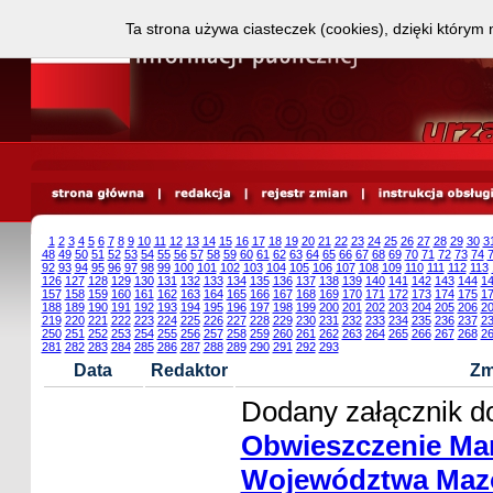
Ta strona używa ciasteczek (cookies), dzięki którym 
1
2
3
4
5
6
7
8
9
10
11
12
13
14
15
16
17
18
19
20
21
22
23
24
25
26
27
28
29
30
3
48
49
50
51
52
53
54
55
56
57
58
59
60
61
62
63
64
65
66
67
68
69
70
71
72
73
74
92
93
94
95
96
97
98
99
100
101
102
103
104
105
106
107
108
109
110
111
112
113
126
127
128
129
130
131
132
133
134
135
136
137
138
139
140
141
142
143
144
1
157
158
159
160
161
162
163
164
165
166
167
168
169
170
171
172
173
174
175
1
188
189
190
191
192
193
194
195
196
197
198
199
200
201
202
203
204
205
206
2
219
220
221
222
223
224
225
226
227
228
229
230
231
232
233
234
235
236
237
2
250
251
252
253
254
255
256
257
258
259
260
261
262
263
264
265
266
267
268
2
281
282
283
284
285
286
287
288
289
290
291
292
293
Data
Redaktor
Zm
Dodany załącznik do
Obwieszczenie Ma
Województwa Mazo