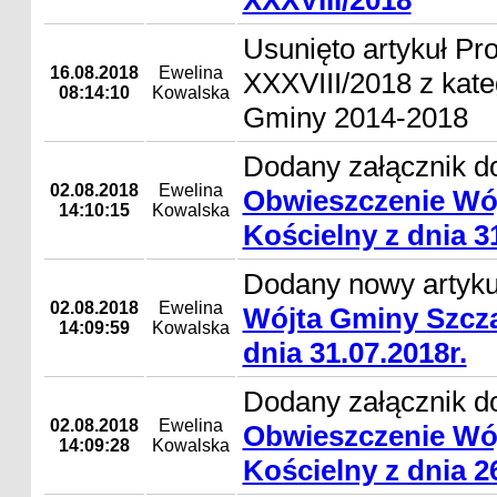
XXXVIII/2018
Usunięto artykuł Pro
16.08.2018
Ewelina
XXXVIII/2018 z kate
08:14:10
Kowalska
Gminy 2014-2018
Dodany załącznik do
02.08.2018
Ewelina
Obwieszczenie Wó
14:10:15
Kowalska
Kościelny z dnia 31
Dodany nowy artyk
02.08.2018
Ewelina
Wójta Gminy Szcza
14:09:59
Kowalska
dnia 31.07.2018r.
Dodany załącznik do
02.08.2018
Ewelina
Obwieszczenie Wó
14:09:28
Kowalska
Kościelny z dnia 26