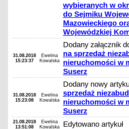
wybieranych w ok
do Sejmiku Wojew
Mazowieckiego ora
Wojewódzkiej Komi
Dodany załącznik d
na sprzedaż niez
31.08.2018
Ewelina
15:23:37
Kowalska
nieruchomości w 
Suserz
Dodany nowy artyk
sprzedaż niezabu
31.08.2018
Ewelina
15:23:08
Kowalska
nieruchomości w 
Suserz
21.08.2018
Ewelina
Edytowano artykuł
13:51:08
Kowalska