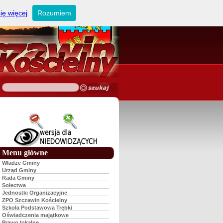
ię więcej
Rozumiem
Menu główne
Władze Gminy
Urząd Gminy
Rada Gminy
Sołectwa
Jednostki Organizacyjne
ZPO Szczawin Kościelny
Szkoła Podstawowa Trębki
Oświadczenia majątkowe
Prawo lokalne