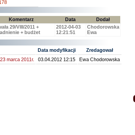
178
Komentarz
Data
Dodał
ała 29/VIII/2011 +
2012-04-03
Chodorowska
adnienie + budżet
12:21:51
Ewa
Data modyfikacji
Zredagował
 23 marca 2011r.
03.04.2012 12:15
Ewa Chodorowska