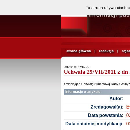
Ta strona używa ciastec
2012-04-03 12:15:55
Uchwała 29/VII/2011 z dn 
zmieniająca Uchwałę Budżetową Rady Gminy 
Informacje o artykule
Autor:
Zredagował(a):
E
Data powstania:
0
Data ostatniej modyfikacji:
0