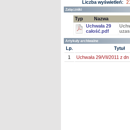
Liczba wyświetleń:
2
Załączniki
Typ
Nazwa
Uchwała 29
Uchw
całość.pdf
uzas
Artykuły archiwalne
Lp.
Tytuł
1
Uchwała 29/VII/2011 z dn