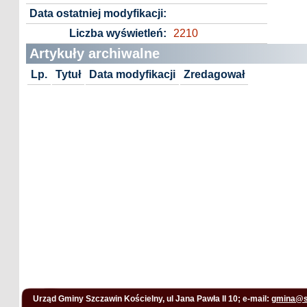
Data ostatniej modyfikacji:
Liczba wyświetleń:
2210
Artykuły archiwalne
Lp.
Tytuł
Data modyfikacji
Zredagował
Urząd Gminy Szczawin Kościelny, ul Jana Pawła II 10; e-mail:
gmina@s