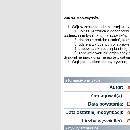
Zakres obowiązków:
1. Wójt w zakresie administracji w sz
1. wykazuje troskę o dobór odpowied
podnoszenie kwalifikacji pracowników,
2. dokonuje podziału zadań, kompete
3. udziela wytycznych w sprawie op
4. zapewnia skuteczną kontrolę reali
5. zapewnia warunki organizacyjne d
dyscyplinę pracy oraz należyte załatw
2. Wójt jest szefem obrony cywilnej.
Informacje o artykule
Autor:
u
Zredagował(a):
E
Data powstania:
1
Data ostatniej modyfikacji:
2
Liczba wyświetleń:
7
Artykuły archiwalne