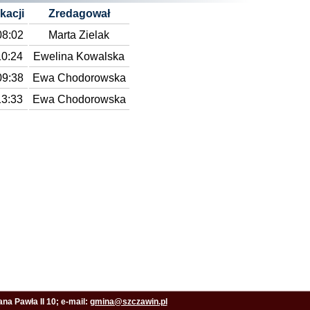
kacji
Zredagował
08:02
Marta Zielak
10:24
Ewelina Kowalska
09:38
Ewa Chodorowska
13:33
Ewa Chodorowska
na Pawła II 10; e-mail:
gmina@szczawin.pl