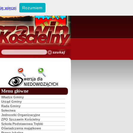
ię więcej
Rozumiem
Menu główne
Władze Gminy
Urząd Gminy
Rada Gminy
Sołectwa
Jednostki Organizacyjne
ZPO Szczawin Kościelny
Szkoła Podstawowa Trębki
Oświadczenia majątkowe
Prawo lokalne