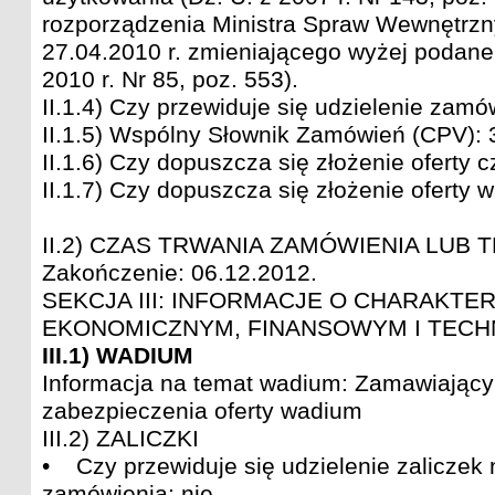
rozporządzenia Ministra Spraw Wewnętrznyc
27.04.2010 r. zmieniającego wyżej podane
2010 r. Nr 85, poz. 553).
II.1.4) Czy przewiduje się udzielenie zamó
II.1.5) Wspólny Słownik Zamówień (CPV): 
II.1.6) Czy dopuszcza się złożenie oferty c
II.1.7) Czy dopuszcza się złożenie oferty w
II.2) CZAS TRWANIA ZAMÓWIENIA LUB 
Zakończenie: 06.12.2012.
SEKCJA III: INFORMACJE O CHARAKTE
EKONOMICZNYM, FINANSOWYM I TECH
III.1) WADIUM
Informacja na temat wadium: Zamawiający 
zabezpieczenia oferty wadium
III.2) ZALICZKI
• Czy przewiduje się udzielenie zaliczek
zamówienia: nie