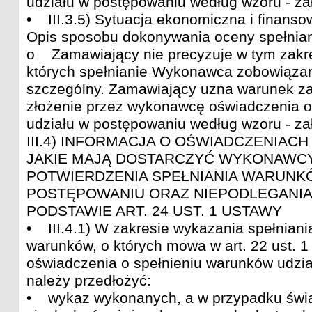
udziału w postępowaniu według wzoru - za
• III.3.5) Sytuacja ekonomiczna i finanso
Opis sposobu dokonywania oceny spełnian
o Zamawiający nie precyzuje w tym zakr
których spełnianie Wykonawca zobowiąza
szczególny. Zamawiający uzna warunek za
złożenie przez wykonawcę oświadczenia o
udziału w postępowaniu według wzoru - za
III.4) INFORMACJA O OŚWIADCZENIAC
JAKIE MAJĄ DOSTARCZYĆ WYKONAWC
POTWIERDZENIA SPEŁNIANIA WARUNK
POSTĘPOWANIU ORAZ NIEPODLEGANIA
PODSTAWIE ART. 24 UST. 1 USTAWY
• III.4.1) W zakresie wykazania spełnian
warunków, o których mowa w art. 22 ust. 1
oświadczenia o spełnieniu warunków udzia
należy przedłożyć:
• wykaz wykonanych, a w przypadku świ