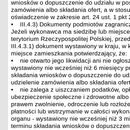
wniosków o dopuszczenie do udziału w po
zamówienia albo składania ofert, a w stos
oświadczenie w zakresie art. 24 ust. 1 pkt
• III.4.3) Dokumenty podmiotów zagranic
Jeżeli wykonawca ma siedzibę lub miejsc
terytorium Rzeczypospolitej Polskiej, prze
III.4.3.1) dokument wystawiony w kraju, w 
miejsce zamieszkania potwierdzający, że:
• nie otwarto jego likwidacji ani nie ogłos
wystawiony nie wcześniej niż 6 miesięcy 
składania wniosków o dopuszczenie do ud
udzielenie zamówienia albo składania ofer
• nie zalega z uiszczaniem podatków, opł
ubezpieczenie społeczne i zdrowotne albo
prawem zwolnienie, odroczenie lub rozłoże
płatności lub wstrzymanie w całości wykon
organu - wystawiony nie wcześniej niż 3 
terminu składania wniosków o dopuszczeni