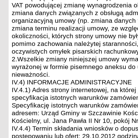
VAT powodującej zmianę wynagrodzenia o
zmiana danych związanych z obsługą admi
organizacyjną umowy (np. zmiana danych 
zmiana terminu realizacji umowy, ze wzglę
okoliczności, których strony umowy nie był
pomimo zachowania należytej staranności,
oczywistych omyłek pisarskich rachunkowy
2.Wszelkie zmiany niniejszej umowy wyma
wyrażonej w formie pisemnego aneksu do
nieważności.
IV.4) INFORMACJE ADMINISTRACYJNE
IV.4.1) Adres strony internetowej, na której
specyfikacja istotnych warunków zamówien
Specyfikację istotnych warunków zamówi
adresem: Urząd Gminy w Szczawinie Kośc
Kościelny, ul. Jana Pawła II Nr 10, pokój Nr
IV.4.4) Termin składania wniosków o dopu
postępowaniu lub ofert: 29.10.2012 godzin