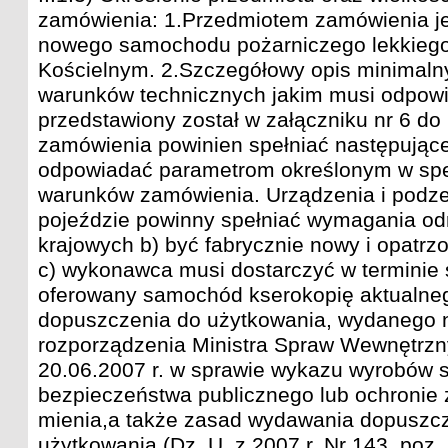
zamówienia: 1.Przedmiotem zamówienia je
nowego samochodu pożarniczego lekkiego
Kościelnym. 2.Szczegółowy opis minimaln
warunków technicznych jakim musi odpowi
przedstawiony został w załączniku nr 6 do
zamówienia powinien spełniać następując
odpowiadać parametrom określonym w spec
warunków zamówienia. Urządzenia i podz
pojeździe powinny spełniać wymagania od
krajowych b) być fabrycznie nowy i opatrz
c) wykonawca musi dostarczyć w terminie s
oferowany samochód kserokopię aktualne
dopuszczenia do użytkowania, wydanego 
rozporządzenia Ministra Spraw Wewnętrznyc
20.06.2007 r. w sprawie wykazu wyrobów 
bezpieczeństwa publicznego lub ochronie z
mienia,a także zasad wydawania dopuszcz
użytkowania (Dz. U. z 2007 r. Nr 143, poz