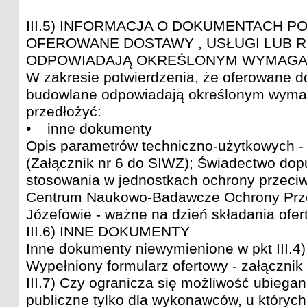
III.5) INFORMACJA O DOKUMENTACH P
OFEROWANE DOSTAWY , USŁUGI LUB
ODPOWIADAJĄ OKREŚLONYM WYMAGA
W zakresie potwierdzenia, że oferowane do
budowlane odpowiadają określonym wyma
przedłożyć:
• inne dokumenty
Opis parametrów techniczno-użytkowych -
(Załącznik nr 6 do SIWZ); Świadectwo do
stosowania w jednostkach ochrony przeci
Centrum Naukowo-Badawcze Ochrony Prz
Józefowie - ważne na dzień składania ofer
III.6) INNE DOKUMENTY
Inne dokumenty niewymienione w pkt III.4) a
Wypełniony formularz ofertowy - załącznik
III.7) Czy ogranicza się możliwość ubiega
publiczne tylko dla wykonawców, u który