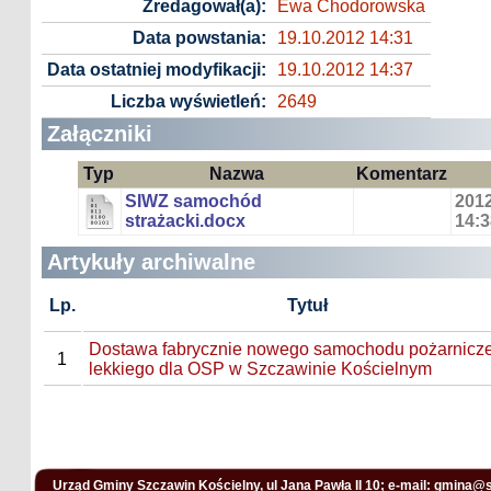
Zredagował(a):
Ewa Chodorowska
Data powstania:
19.10.2012 14:31
Data ostatniej modyfikacji:
19.10.2012 14:37
Liczba wyświetleń:
2649
Załączniki
Typ
Nazwa
Komentarz
SIWZ samochód
2012
strażacki.docx
14:3
Artykuły archiwalne
Lp.
Tytuł
Dostawa fabrycznie nowego samochodu pożarnicz
1
lekkiego dla OSP w Szczawinie Kościelnym
Urząd Gminy Szczawin Kościelny, ul Jana Pawła II 10; e-mail:
gmina@s