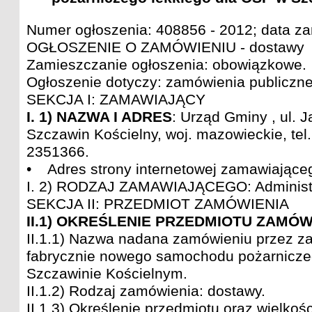
Numer ogłoszenia: 408856 - 2012; data z
OGŁOSZENIE O ZAMÓWIENIU - dostawy
Zamieszczanie ogłoszenia: obowiązkowe.
Ogłoszenie dotyczy: zamówienia publiczn
SEKCJA I: ZAMAWIAJĄCY
I. 1) NAZWA I ADRES
: Urząd Gminy , ul. J
Szczawin Kościelny, woj. mazowieckie, tel
2351366.
• Adres strony internetowej zamawiające
I. 2) RODZAJ ZAMAWIAJĄCEGO: Administ
SEKCJA II: PRZEDMIOT ZAMÓWIENIA
II.1) OKREŚLENIE PRZEDMIOTU ZAMÓW
II.1.1) Nazwa nadana zamówieniu przez 
fabrycznie nowego samochodu pożarnicze
Szczawinie Kościelnym.
II.1.2) Rodzaj zamówienia: dostawy.
II.1.3) Określenie przedmiotu oraz wielkoś