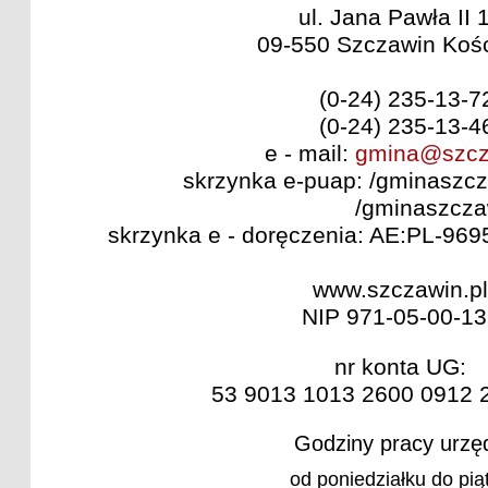
ul. Jana Pawła II 
09-550 Szczawin Kośc
(0-24) 235-13-7
(0-24) 235-13-4
e - mail:
gmina@szcz
skrzynka e-puap: /gminaszcz
/gminaszczawin/s
skrzynka e - doręczenia: AE:PL-96
www.szczawin.pl
NIP 971-05-00-13
nr konta UG:
53 9013 1013 2600 0912 
Godziny pracy urzę
od poniedziałku do pią