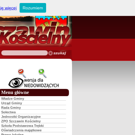
ię więcej
Rozumiem
Menu główne
Władze Gminy
Urząd Gminy
Rada Gminy
Sołectwa
Jednostki Organizacyjne
ZPO Szczawin Kościelny
Szkoła Podstawowa Trębki
Oświadczenia majątkowe
Prawo lokalne