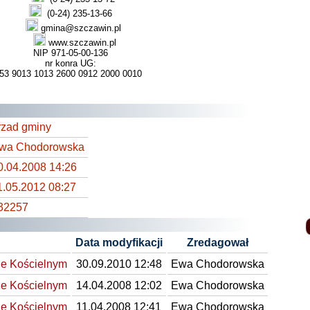
(0-24) 235-13-66
gmina@szczawin.pl
www.szczawin.pl
NIP 971-05-00-136
nr konra UG:
53 9013 1013 2600 0912 2000 0010
rzad gminy
wa Chodorowska
0.04.2008 14:26
1.05.2012 08:27
32257
Data modyfikacji
Zredagował
e Kościelnym
30.09.2010 12:48
Ewa Chodorowska
e Kościelnym
14.04.2008 12:02
Ewa Chodorowska
e Kościelnym
11.04.2008 12:41
Ewa Chodorowska