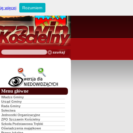
ię więcej
Rozumiem
Menu główne
Władze Gminy
Urząd Gminy
Rada Gminy
Sołectwa
Jednostki Organizacyjne
ZPO Szczawin Kościelny
Szkoła Podstawowa Trębki
Oświadczenia majątkowe
Prawo lokalne