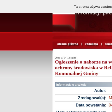
Ta strona używa ciastec
2025-07-04 12:52:36
Ogłoszenie o naborze na w
ochrony środowiska w Ref
Komunalnej Gminy
Informacje o artykule
Autor:
Zredagował(a):
M
Data powstania:
0