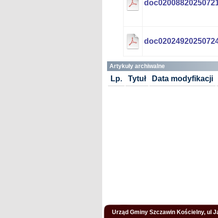
doc02008820250721
doc02024920250724
Artykuły archiwalne
Lp.
Tytuł
Data modyfikacji
Urząd Gminy Szczawin Kościelny, ul Ja