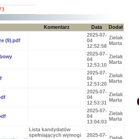
73
Komentarz
Data
Dodał
2025-07-
Zielak
e (9).pdf
04
Marta
12:52:58
2025-07-
obowy
Zielak
04
Marta
12:53:10
2025-07-
Zielak
f
04
Marta
12:53:20
2025-07-
Zielak
pdf
04
Marta
12:53:31
2025-07-
Zielak
pdf
04
Marta
13:04:03
Lista kandydatów
spełniających wymogi
2025-07-
Zielak