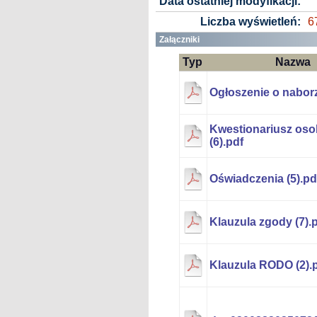
Data ostatniej modyfikacji:
Liczba wyświetleń:
6
Załączniki
Typ
Nazwa
Ogłoszenie o naborz
Kwestionariusz os
(6).pdf
Oświadczenia (5).pd
Klauzula zgody (7).
Klauzula RODO (2).