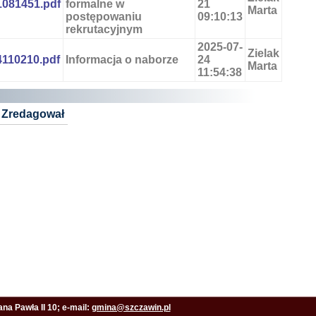
081451.pdf
formalne w
21
Marta
postępowaniu
09:10:13
rekrutacyjnym
2025-07-
Zielak
110210.pdf
Informacja o naborze
24
Marta
11:54:38
Zredagował
na Pawła II 10; e-mail:
gmina@szczawin.pl