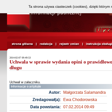
Ta strona używa ciasteczek (cookies), dzięki którym 
2014-02-07 09:49:53
Uchwała w sprawie wydania opini o prawidłowo
długu
Uchwał w załaczniku.
Informacje o artykule
Autor:
Małgorzata Salamandra
Zredagował(a):
Ewa Chodorowska
Data powstania:
07.02.2014 09:49