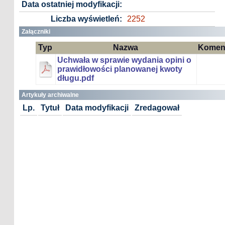
Data ostatniej modyfikacji:
Liczba wyświetleń:
2252
Załączniki
Typ
Nazwa
Komen
Uchwała w sprawie wydania opini o
prawidłowości planowanej kwoty
długu.pdf
Artykuły archiwalne
Lp.
Tytuł
Data modyfikacji
Zredagował