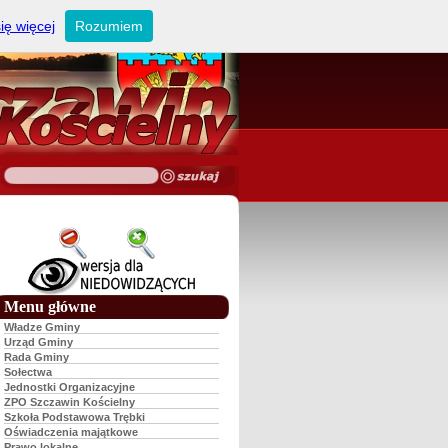
ię więcej
Rozumiem
Menu główne
Władze Gminy
Urząd Gminy
Rada Gminy
Sołectwa
Jednostki Organizacyjne
ZPO Szczawin Kościelny
Szkoła Podstawowa Trębki
Oświadczenia majątkowe
Prawo lokalne