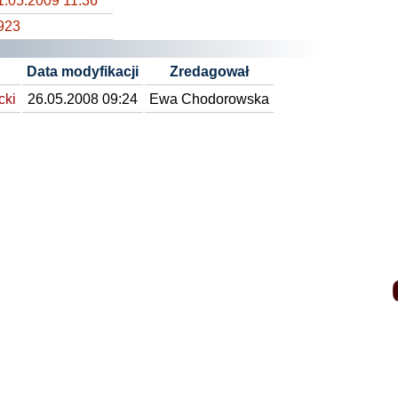
1.05.2009 11:36
923
Data modyfikacji
Zredagował
cki
26.05.2008 09:24
Ewa Chodorowska