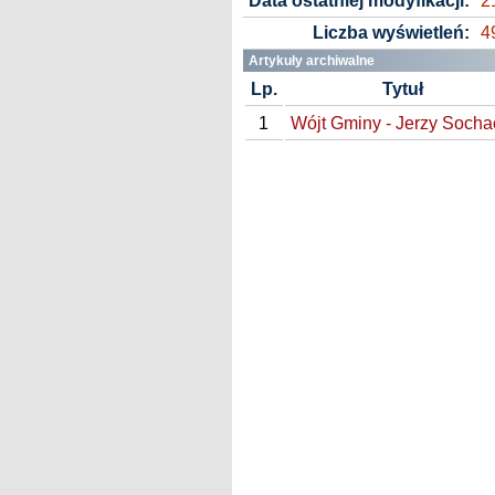
Data ostatniej modyfikacji:
2
Liczba wyświetleń:
4
Artykuły archiwalne
Lp.
Tytuł
1
Wójt Gminy - Jerzy Socha