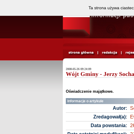
Ta strona używa ciastec
2008-05-26 09:24:09
Wójt Gminy - Jerzy Socha
Oświadczenie majątkowe.
Informacje o artykule
Autor:
S
Zredagował(a):
E
Data powstania:
2