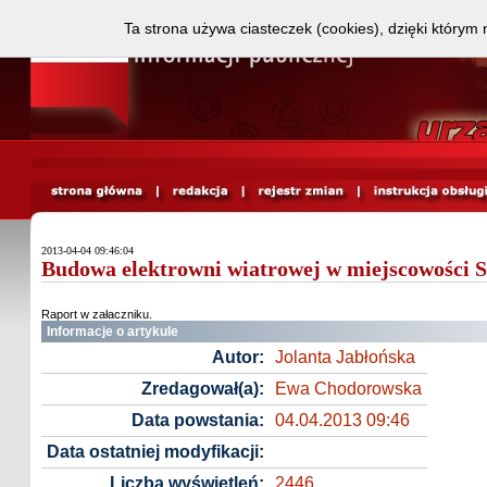
Ta strona używa ciasteczek (cookies), dzięki którym 
2013-04-04 09:46:04
Budowa elektrowni wiatrowej w miejscowości 
Raport w załaczniku.
Informacje o artykule
Autor:
Jolanta Jabłońska
Zredagował(a):
Ewa Chodorowska
Data powstania:
04.04.2013 09:46
Data ostatniej modyfikacji:
Liczba wyświetleń:
2446