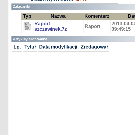
Załączniki
Typ
Nazwa
Komentarz
Da
Raport
2013-04-0
Raport
szczawinek.7z
09:49:15
Artykuły archiwalne
Lp.
Tytuł
Data modyfikacji
Zredagował