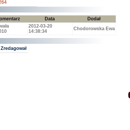
264
omentarz
Data
Dodał
wała
2012-03-20
Chodorowska Ewa
2010
14:38:34
Zredagował