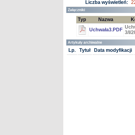
Liczba wyświetleń:
2
Załączniki
Typ
Nazwa
K
Uch
Uchwała3.PDF
3/I/
Artykuły archiwalne
Lp.
Tytuł
Data modyfikacji