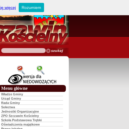
ię więcej
Rozumiem
Menu główne
Władze Gminy
Urząd Gminy
Rada Gminy
Sołectwa
Jednostki Organizacyjne
ZPO Szczawin Kościelny
Szkoła Podstawowa Trębki
Oświadczenia majątkowe
Prawo lokalne