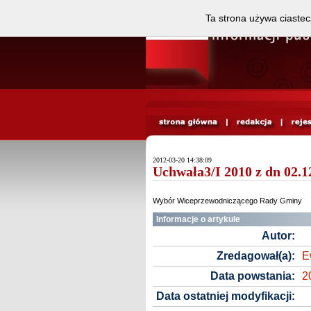
Ta strona używa ciastec
2012-03-20 14:38:09
Uchwała3/I 2010 z dn 02.12
Wybór Wiceprzewodniczącego Rady Gminy
Informacje o artykule
Autor:
Zredagował(a):
E
Data powstania:
2
Data ostatniej modyfikacji: