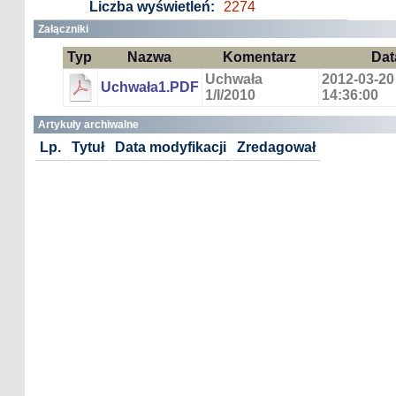
Liczba wyświetleń:
2274
Załączniki
Typ
Nazwa
Komentarz
Dat
Uchwała
2012-03-20
Uchwała1.PDF
1/I/2010
14:36:00
Artykuły archiwalne
Lp.
Tytuł
Data modyfikacji
Zredagował