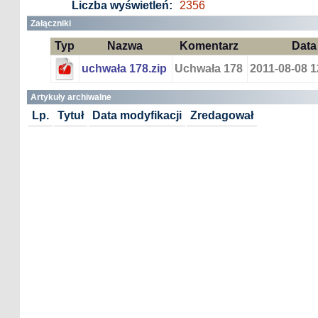
Liczba wyświetleń:
2356
Załączniki
Typ
Nazwa
Komentarz
Data
uchwała 178.zip
Uchwała 178
2011-08-08 1
Artykuły archiwalne
Lp.
Tytuł
Data modyfikacji
Zredagował