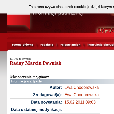
Ta strona używa ciasteczek (cookies), dzięki którym 
2011-02-15 09:03:11
Radny Marcin Pewniak
Oświadczenie majątkowe
Informacje o artykule
Autor:
Ewa Chodorowska
Zredagował(a):
Ewa Chodorowska
Data powstania:
15.02.2011 09:03
Data ostatniej modyfikacji: