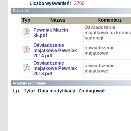
Liczba wyświetleń:
2760
Załączniki
Typ
Nazwa
Komentarz
Oświadczenie
Pewniak Marcin
majątkowe na koniec
kk.pdf
kadencji
Oświadczenie
oświadczenie
majątkowe Pewniak
majątkowe
2014.pdf
Oświadczenie
oświadczenie
majątkowe Pewniak
majątkowe
2013.pdf
Artykuły archiwalne
Lp.
Tytuł
Data modyfikacji
Zredagował