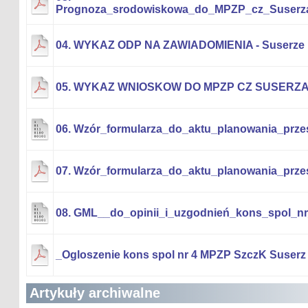
Prognoza_srodowiskowa_do_MPZP_cz_Suserza
04. WYKAZ ODP NA ZAWIADOMIENIA - Suserze i
05. WYKAZ WNIOSKOW DO MPZP CZ SUSERZA I
06. Wzór_formularza_do_aktu_planowania_przes
07. Wzór_formularza_do_aktu_planowania_przes
08. GML__do_opinii_i_uzgodnień_kons_spol_nr
_Ogloszenie kons spol nr 4 MPZP SzczK Suserz 
Artykuły archiwalne