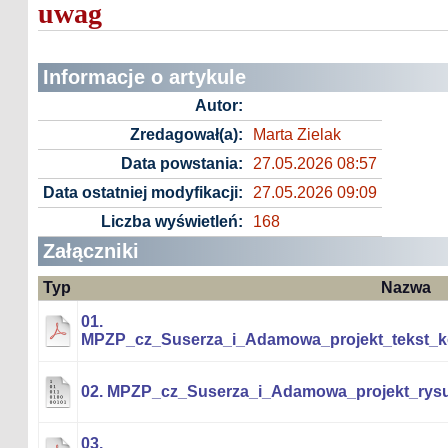
uwag
Informacje o artykule
Autor:
Zredagował(a):
Marta Zielak
Data powstania:
27.05.2026 08:57
Data ostatniej modyfikacji:
27.05.2026 09:09
Liczba wyświetleń:
168
Załączniki
Typ
Nazwa
01.
MPZP_cz_Suserza_i_Adamowa_projekt_tekst_k
02. MPZP_cz_Suserza_i_Adamowa_projekt_rysun
03.