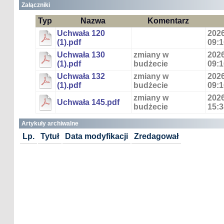
Załączniki
Typ
Nazwa
Komentarz
Uchwała 120
2026
(1).pdf
09:1
Uchwała 130
zmiany w
2026
(1).pdf
budżecie
09:1
Uchwała 132
zmiany w
2026
(1).pdf
budżecie
09:1
zmiany w
2026
Uchwała 145.pdf
budżecie
15:3
Artykuły archiwalne
Lp.
Tytuł
Data modyfikacji
Zredagował