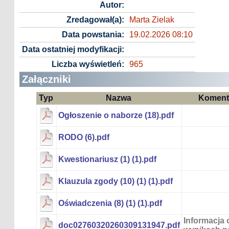
Autor:
Zredagował(a):
Marta Zielak
Data powstania:
19.02.2026 08:10
Data ostatniej modyfikacji:
Liczba wyświetleń:
965
Załączniki
Typ
Nazwa
Koment
Ogłoszenie o naborze (18).pdf
RODO (6).pdf
Kwestionariusz (1) (1).pdf
Klauzula zgody (10) (1) (1).pdf
Oświadczenia (8) (1) (1).pdf
Informacja 
doc02760320260309131947.pdf