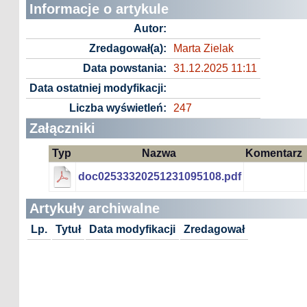
Informacje o artykule
Autor:
Zredagował(a):
Marta Zielak
Data powstania:
31.12.2025 11:11
Data ostatniej modyfikacji:
Liczba wyświetleń:
247
Załączniki
Typ
Nazwa
Komentarz
doc02533320251231095108.pdf
Artykuły archiwalne
Lp.
Tytuł
Data modyfikacji
Zredagował