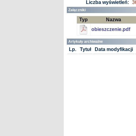
Liczba wyświetleń:
3
Załączniki
Typ
Nazwa
obieszczenie.pdf
Artykuły archiwalne
Lp.
Tytuł
Data modyfikacji