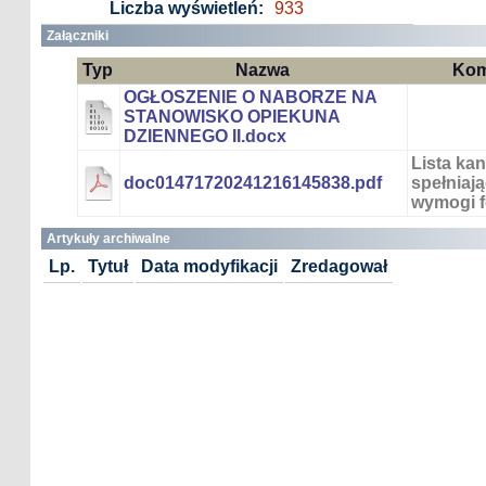
Liczba wyświetleń:
933
Załączniki
Typ
Nazwa
Kom
OGŁOSZENIE O NABORZE NA
STANOWISKO OPIEKUNA
DZIENNEGO II.docx
Lista ka
doc01471720241216145838.pdf
spełniaj
wymogi f
Artykuły archiwalne
Lp.
Tytuł
Data modyfikacji
Zredagował