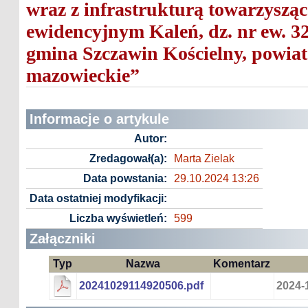
wraz z infrastrukturą towarzysząc
ewidencyjnym Kaleń, dz. nr ew. 32,
gmina Szczawin Kościelny, powiat 
mazowieckie”
Informacje o artykule
Autor:
Zredagował(a):
Marta Zielak
Data powstania:
29.10.2024 13:26
Data ostatniej modyfikacji:
Liczba wyświetleń:
599
Załączniki
Typ
Nazwa
Komentarz
20241029114920506.pdf
2024-