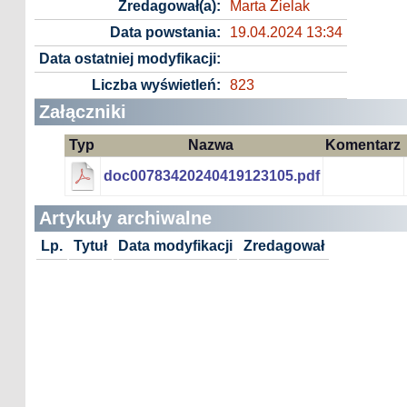
Zredagował(a):
Marta Zielak
Data powstania:
19.04.2024 13:34
Data ostatniej modyfikacji:
Liczba wyświetleń:
823
Załączniki
Typ
Nazwa
Komentarz
doc00783420240419123105.pdf
Artykuły archiwalne
Lp.
Tytuł
Data modyfikacji
Zredagował