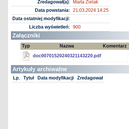
Zredagował(a):
Marta Zielak
Data powstania:
21.03.2024 14:25
Data ostatniej modyfikacji:
Liczba wyświetleń:
900
Załączniki
Typ
Nazwa
Komentarz
doc00701520240321143220.pdf
Artykuły archiwalne
Lp.
Tytuł
Data modyfikacji
Zredagował