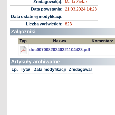
Zredagował(a):
Marta Zielak
Data powstania:
21.03.2024 14:23
Data ostatniej modyfikacji:
Liczba wyświetleń:
823
Załączniki
Typ
Nazwa
Komentarz
doc00700820240321104423.pdf
Artykuły archiwalne
Lp.
Tytuł
Data modyfikacji
Zredagował