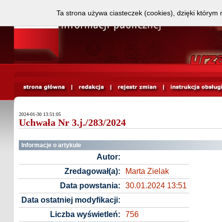
Ta strona używa ciasteczek (cookies), dzięki którym 
2024-01-30 13:51:05
Uchwała Nr 3.j./283/2024
Informacje o artykule
Autor:
Zredagował(a):
Marta Zielak
Data powstania:
30.01.2024 13:51
Data ostatniej modyfikacji:
Liczba wyświetleń:
756