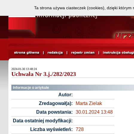
Ta strona używa ciasteczek (cookies), dzięki którym 
2024-01-30 13:48:24
Uchwała Nr 3.j./282/2023
Informacje o artykule
Autor:
Zredagował(a):
Marta Zielak
Data powstania:
30.01.2024 13:48
Data ostatniej modyfikacji:
Liczba wyświetleń:
728