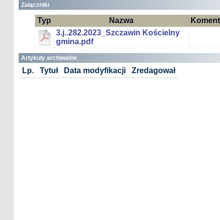
Załączniki
Typ
Nazwa
Koment
3.j..282.2023_Szczawin Kościelny
gmina.pdf
Artykuły archiwalne
Lp.
Tytuł
Data modyfikacji
Zredagował