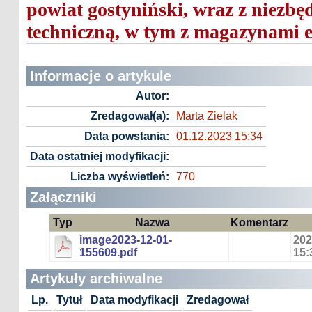
powiat gostyniński, wraz z niezbę
techniczną, w tym z magazynami e
Informacje o artykule
Autor:
Zredagował(a):
Marta Zielak
Data powstania:
01.12.2023 15:34
Data ostatniej modyfikacji:
Liczba wyświetleń:
770
Załączniki
Typ
Nazwa
Komentarz
image2023-12-01-
202
155609.pdf
15:
Artykuły archiwalne
Lp.
Tytuł
Data modyfikacji
Zredagował