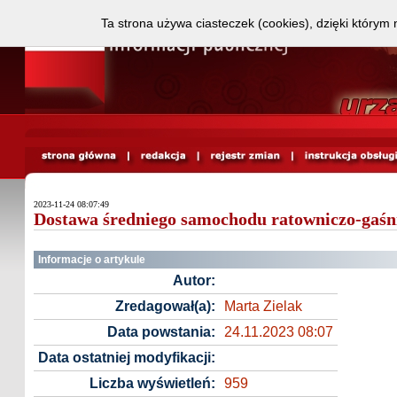
Ta strona używa ciasteczek (cookies), dzięki którym 
2023-11-24 08:07:49
Dostawa średniego samochodu ratowniczo-gaśn
Informacje o artykule
Autor:
Zredagował(a):
Marta Zielak
Data powstania:
24.11.2023 08:07
Data ostatniej modyfikacji:
Liczba wyświetleń:
959