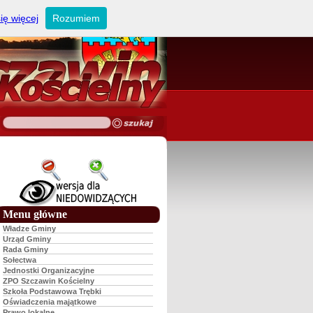
ię więcej
Rozumiem
Menu główne
Władze Gminy
Urząd Gminy
Rada Gminy
Sołectwa
Jednostki Organizacyjne
ZPO Szczawin Kościelny
Szkoła Podstawowa Trębki
Oświadczenia majątkowe
Prawo lokalne