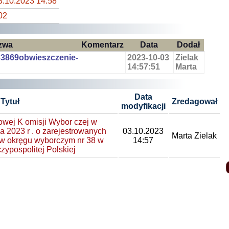
3.10.2023 14:58
02
zwa
Komentarz
Data
Dodał
3869obwieszczenie-
2023-10-03
Zielak
14:57:51
Marta
Data
Tytuł
Zredagował
modyfikacji
j K omisji Wybor czej w
ia 2023 r . o zarejestrowanych
03.10.2023
Marta Zielak
 w okręgu wyborczym nr 38 w
14:57
ypospolitej Polskiej