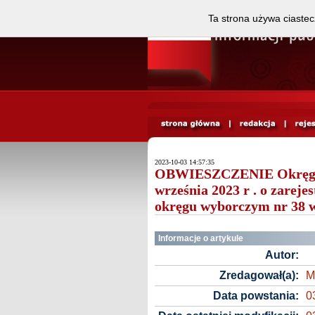
Ta strona używa ciastec
2023-10-03 14:57:35
OBWIESZCZENIE Okręgowe
września 2023 r . o zarej
okręgu wyborczym nr 38 w
Informacje o artykule
Autor:
Zredagował(a):
M
Data powstania:
0