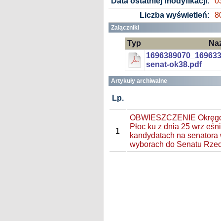
Data ostatniej modyfikacji:
0
Liczba wyświetleń:
8
Załączniki
Typ
Na
1696389070_169633
senat-ok38.pdf
Artykuły archiwalne
Lp.
OBWIESZCZENIE Okręgowe
Płoc ku z dnia 25 wrz eśn
1
kandydatach na senatora
wyborach do Senatu Rzecz