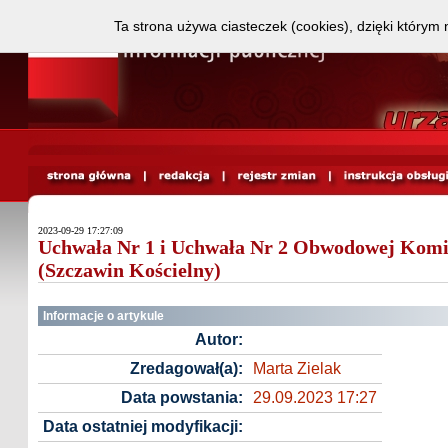
Ta strona używa ciasteczek (cookies), dzięki którym 
2023-09-29 17:27:09
Uchwała Nr 1 i Uchwała Nr 2 Obwodowej Komi
(Szczawin Kościelny)
Informacje o artykule
Autor:
Zredagował(a):
Marta Zielak
Data powstania:
29.09.2023 17:27
Data ostatniej modyfikacji: