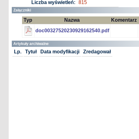
Liczba wyświetleń:
815
Załączniki
Typ
Nazwa
Komentarz
doc00327520230929162540.pdf
Artykuły archiwalne
Lp.
Tytuł
Data modyfikacji
Zredagował