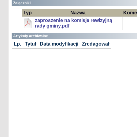
Załączniki
Typ
Nazwa
Kome
zaproszenie na komisje rewizyjną
rady gminy.pdf
Artykuły archiwalne
Lp.
Tytuł
Data modyfikacji
Zredagował