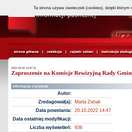
Ta strona używa ciasteczek (cookies), dzięki którym 
2022-10-20 14:47:31
Zaproszenie na Komisje Rewizyjną Rady Gminy 
Informacje o artykule
Autor:
Zredagował(a):
Marta Zielak
Data powstania:
20.10.2022 14:47
Data ostatniej modyfikacji:
Liczba wyświetleń:
936