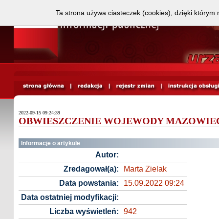
Ta strona używa ciasteczek (cookies), dzięki którym 
2022-09-15 09:24:39
OBWIESZCZENIE WOJEWODY MAZOWIE
Informacje o artykule
Autor:
Zredagował(a):
Marta Zielak
Data powstania:
15.09.2022 09:24
Data ostatniej modyfikacji:
Liczba wyświetleń:
942