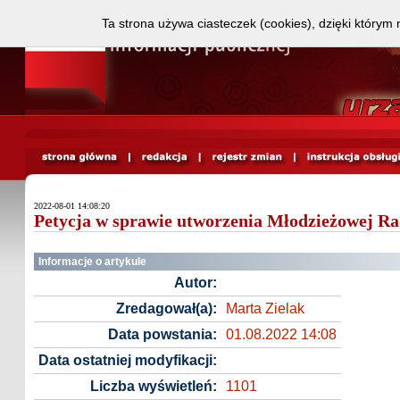
Ta strona używa ciasteczek (cookies), dzięki którym 
2022-08-01 14:08:20
Petycja w sprawie utworzenia Młodzieżowej R
Informacje o artykule
Autor:
Zredagował(a):
Marta Zielak
Data powstania:
01.08.2022 14:08
Data ostatniej modyfikacji:
Liczba wyświetleń:
1101