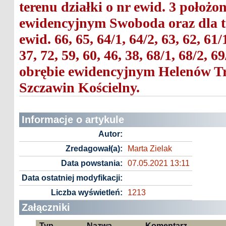
terenu działki o nr ewid. 3 położo
ewidencyjnym Swoboda oraz dla te
ewid. 66, 65, 64/1, 64/2, 63, 62, 61/1
37, 72, 59, 60, 46, 38, 68/1, 68/2, 
obrębie ewidencyjnym Helenów Tr
Szczawin Kościelny.
Informacje o artykule
Autor:
Zredagował(a):
Marta Zielak
Data powstania:
07.05.2021 13:11
Data ostatniej modyfikacji:
Liczba wyświetleń:
1213
Załączniki
Typ
Nazwa
Komentarz