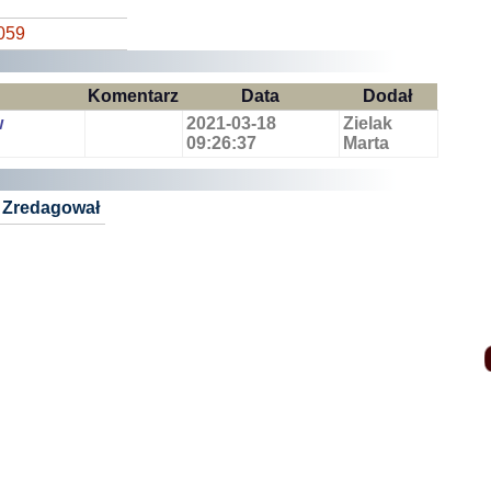
059
Komentarz
Data
Dodał
w
2021-03-18
Zielak
09:26:37
Marta
Zredagował