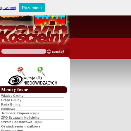
ię więcej
Rozumiem
Menu główne
Władze Gminy
Urząd Gminy
Rada Gminy
Sołectwa
Jednostki Organizacyjne
ZPO Szczawin Kościelny
Szkoła Podstawowa Trębki
Oświadczenia majątkowe
Prawo lokalne