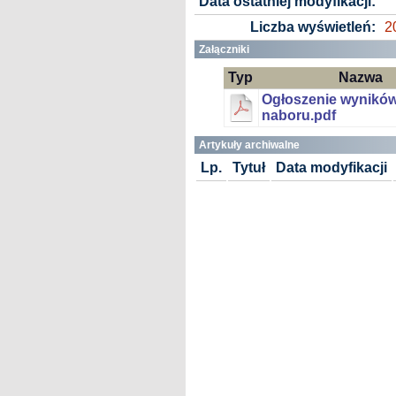
Data ostatniej modyfikacji:
Liczba wyświetleń:
2
Załączniki
Typ
Nazwa
Ogłoszenie wynikó
naboru.pdf
Artykuły archiwalne
Lp.
Tytuł
Data modyfikacji