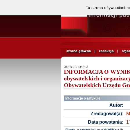
Ta strona używa ciastec
2021-03-17 13:57:51
INFORMACJA O WYNIKAC
obywatelskich i organiza
Obywatelskich Urzędu Gm
Informacje o artykule
Autor:
Zredagował(a):
M
Data powstania:
1