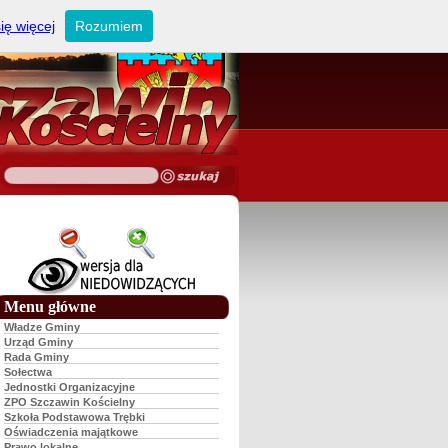
ię więcej
Rozumiem
Menu główne
Władze Gminy
Urząd Gminy
Rada Gminy
Sołectwa
Jednostki Organizacyjne
ZPO Szczawin Kościelny
Szkoła Podstawowa Trębki
Oświadczenia majątkowe
Prawo lokalne