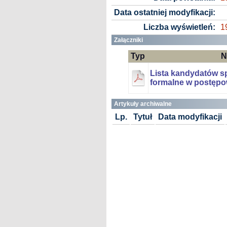
Data ostatniej modyfikacji:
Liczba wyświetleń:
1
Załączniki
Typ
N
Lista kandydatów s
formalne w postępo
Artykuły archiwalne
Lp.
Tytuł
Data modyfikacji