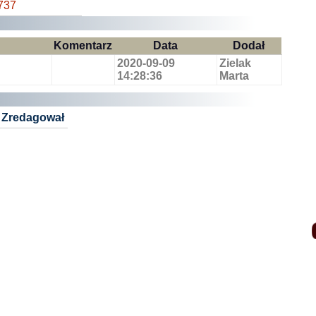
737
Komentarz
Data
Dodał
2020-09-09
Zielak
14:28:36
Marta
Zredagował