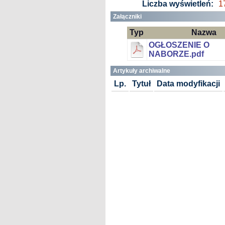
Liczba wyświetleń:
1
Załączniki
Typ
Nazwa
OGŁOSZENIE O
NABORZE.pdf
Artykuły archiwalne
Lp.
Tytuł
Data modyfikacji