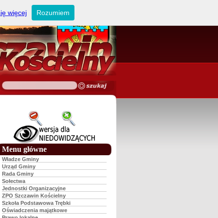
ię więcej
Rozumiem
Menu główne
Władze Gminy
Urząd Gminy
Rada Gminy
Sołectwa
Jednostki Organizacyjne
ZPO Szczawin Kościelny
Szkoła Podstawowa Trębki
Oświadczenia majątkowe
Prawo lokalne