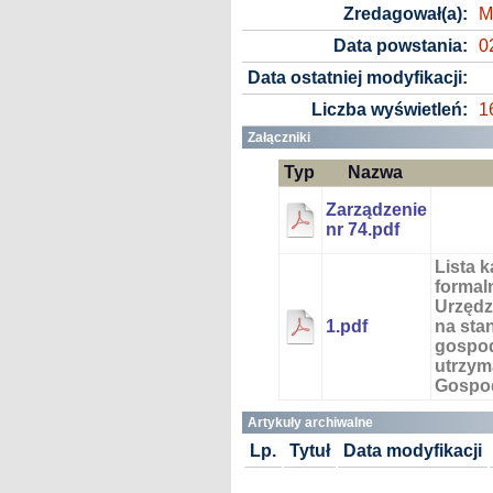
Zredagował(a):
M
Data powstania:
0
Data ostatniej modyfikacji:
Liczba wyświetleń:
1
Załączniki
Typ
Nazwa
Zarządzenie
nr 74.pdf
Lista 
formal
Urzędz
1.pdf
na sta
gospod
utrzym
Gospod
Artykuły archiwalne
Lp.
Tytuł
Data modyfikacji