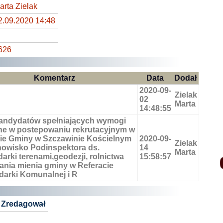
arta Zielak
2.09.2020 14:48
626
Komentarz
Data
Dodał
2020-09-
Zielak
02
Marta
14:48:55
kandydatów spełniających wymogi
ne w postepowaniu rekrutacyjnym w
ie Gminy w Szczawinie Kościelnym
2020-09-
Zielak
nowisko Podinspektora ds.
14
Marta
arki terenami,geodezji, rolnictwa
15:58:57
ania mienia gminy w Referacie
arki Komunalnej i R
Zredagował