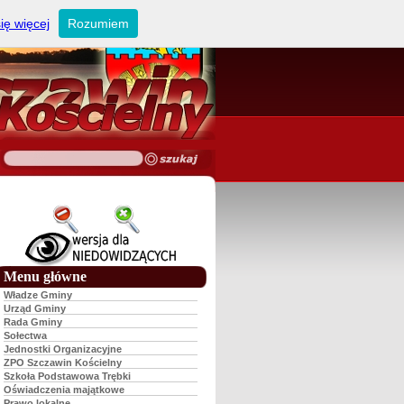
ię więcej
Rozumiem
Menu główne
Władze Gminy
Urząd Gminy
Rada Gminy
Sołectwa
Jednostki Organizacyjne
ZPO Szczawin Kościelny
Szkoła Podstawowa Trębki
Oświadczenia majątkowe
Prawo lokalne