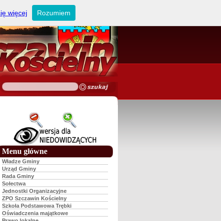
ię więcej
Rozumiem
Menu główne
Władze Gminy
Urząd Gminy
Rada Gminy
Sołectwa
Jednostki Organizacyjne
ZPO Szczawin Kościelny
Szkoła Podstawowa Trębki
Oświadczenia majątkowe
Prawo lokalne