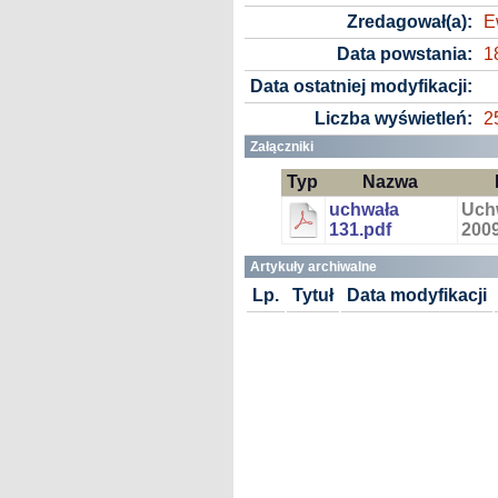
Zredagował(a):
E
Data powstania:
1
Data ostatniej modyfikacji:
Liczba wyświetleń:
2
Załączniki
Typ
Nazwa
uchwała
Uch
131.pdf
200
Artykuły archiwalne
Lp.
Tytuł
Data modyfikacji