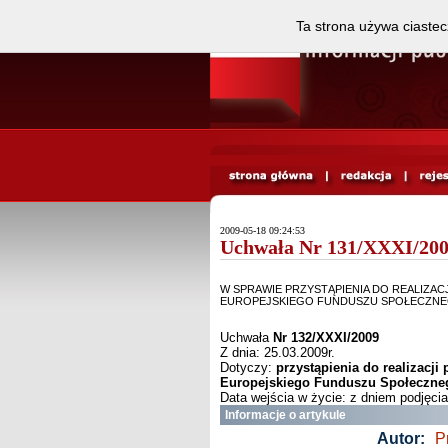
Ta strona używa ciastec
2009-05-18 09:24:53
Uchwała Nr 131/XXXI/2009
W SPRAWIE PRZYSTĄPIENIA DO REALIZA
EUROPEJSKIEGO FUNDUSZU SPOŁECZNEG
Uchwała
Nr 132/XXXI/2009
Z dnia: 25.03.2009r.
Dotyczy:
przystąpienia do realizacji
Europejskiego Funduszu Społeczneg
Data wejścia w życie: z dniem podjęcia
Informacje o artykule
Autor:
P