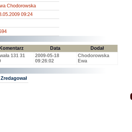
wa Chodorowska
8.05.2009 09:24
594
Komentarz
Data
Dodał
wała 131 31
2009-05-18
Chodorowska
9
09:26:02
Ewa
Zredagował