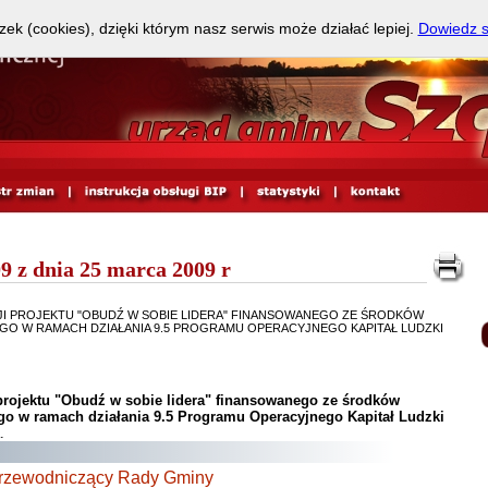
zek (cookies), dzięki którym nasz serwis może działać lepiej.
Dowiedz s
 z dnia 25 marca 2009 r
CJI PROJEKTU "OBUDŹ W SOBIE LIDERA" FINANSOWANEGO ZE ŚRODKÓW
O W RAMACH DZIAŁANIA 9.5 PROGRAMU OPERACYJNEGO KAPITAŁ LUDZKI
 projektu "Obudź w sobie lidera" finansowanego ze środków
o w ramach działania 9.5 Programu Operacyjnego Kapitał Ludzki
.
rzewodniczący Rady Gminy