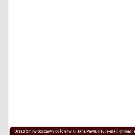
Urząd Gminy Szczawin Kościelny, ul Jana Pawła II 10; e-mail:
gmina@s