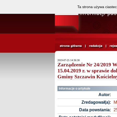
Ta strona używa ciastec
2019-07-25 14:36:30
Zarządzenie Nr 24/2019 W
15.04.2019 r. w sprawie d
Gminy Szczawin Kościelny
Informacje o artykule
Autor:
Zredagował(a):
M
Data powstania:
2