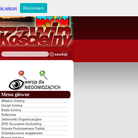
ię więcej
Rozumiem
Menu główne
Władze Gminy
Urząd Gminy
Rada Gminy
Sołectwa
Jednostki Organizacyjne
ZPO Szczawin Kościelny
Szkoła Podstawowa Trębki
Oświadczenia majątkowe
Prawo lokalne